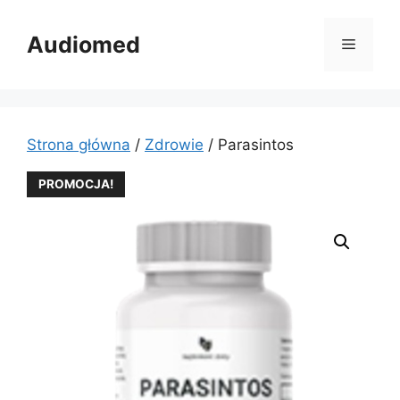
Przejdź
do
Audiomed
Menu
treści
Strona główna
/
Zdrowie
/ Parasintos
PROMOCJA!