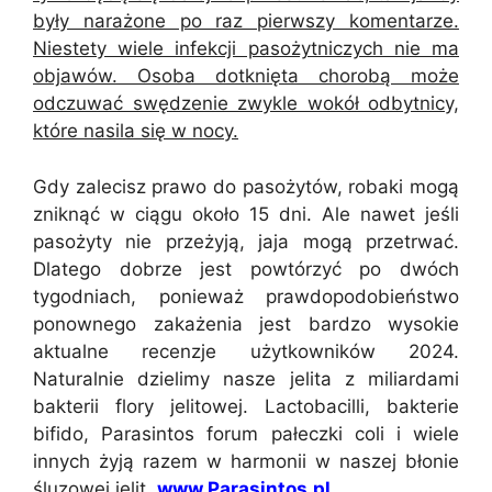
były narażone po raz pierwszy komentarze.
Niestety wiele infekcji pasożytniczych nie ma
objawów. Osoba dotknięta chorobą może
odczuwać swędzenie zwykle wokół odbytnicy,
które nasila się w nocy.
Gdy zalecisz prawo do pasożytów, robaki mogą
zniknąć w ciągu około 15 dni. Ale nawet jeśli
pasożyty nie przeżyją, jaja mogą przetrwać.
Dlatego dobrze jest powtórzyć po dwóch
tygodniach, ponieważ prawdopodobieństwo
ponownego zakażenia jest bardzo wysokie
aktualne recenzje użytkowników 2024.
Naturalnie dzielimy nasze jelita z miliardami
bakterii flory jelitowej. Lactobacilli, bakterie
bifido, Parasintos forum pałeczki coli i wiele
innych żyją razem w harmonii w naszej błonie
śluzowej jelit.
www.Parasintos.pl