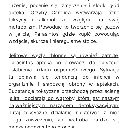
drżenie, pocenie się, zmęczenie i słodki głód
apteka. Grzyby Candida wytwarzają różne
toksyny i alkohol ze względu na swój
metabolizm. Powoduje to tworzenie się gazów
w jelicie, Parasintos gdzie kupić powodując
wzdęcia, skurcze i nieregularne stolce.
Jelitowe węzły chłonne są również zatrute,
Parasintos apteka co prowadzi do dalszego
osłabienia układu odpornościowego. Sytuacja
ta objawia się tendencją do infekcji w
organizmie i słabością obrony w aptekach.
Substancje toksyczne przechodzą przez ścianę
jelita i docierają do wątroby, która jest naszym
najważniejszym narządem detoksykacyjnym.
Tutaj toksyczne działanie niektórych z nich
ulega zniszczeniu, ale wątroba bardzo się
męczy podczas tego procesu.