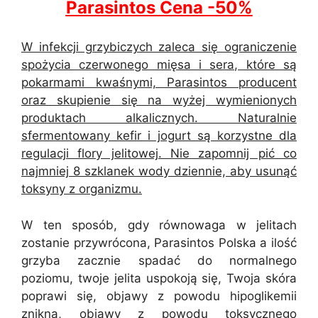
Parasintos Cena -50%
W infekcji grzybiczych zaleca się ograniczenie
spożycia czerwonego mięsa i sera, które są
pokarmami kwaśnymi, Parasintos producent
oraz skupienie się na wyżej wymienionych
produktach alkalicznych. Naturalnie
sfermentowany kefir i jogurt są korzystne dla
regulacji flory jelitowej. Nie zapomnij pić co
najmniej 8 szklanek wody dziennie, aby usunąć
toksyny z organizmu.
W ten sposób, gdy równowaga w jelitach
zostanie przywrócona, Parasintos Polska a ilość
grzyba zacznie spadać do normalnego
poziomu, twoje jelita uspokoją się, Twoja skóra
poprawi się, objawy z powodu hipoglikemii
znikną, objawy z powodu toksycznego