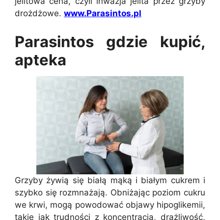
jelitowa cena, czyli inwazja jelita przez grzyby
drożdżowe.
www.Parasintos.pl
Parasintos gdzie kupić,
apteka
Grzyby żywią się białą mąką i białym cukrem i
szybko się rozmnażają. Obniżając poziom cukru
we krwi, mogą powodować objawy hipoglikemii,
takie jak trudności z koncentracją, drażliwość,