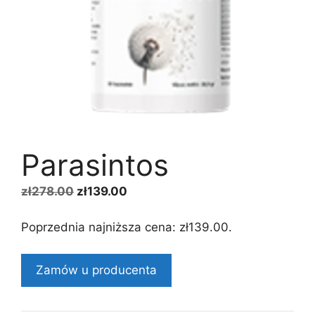
Parasintos
Pierwotna
Aktualna
zł
278.00
zł
139.00
cena
cena
wynosiła:
wynosi:
Poprzednia najniższa cena:
zł
139.00
.
zł278.00.
zł139.00.
Zamów u producenta