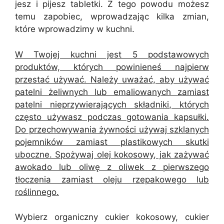
jesz i pijesz tabletki. Z tego powodu możesz
temu zapobiec, wprowadzając kilka zmian,
które wprowadzimy w kuchni.
W Twojej kuchni jest 5 podstawowych
produktów, których powinieneś najpierw
przestać używać. Należy uważać, aby używać
patelni żeliwnych lub emaliowanych zamiast
patelni nieprzywierających składniki, których
często używasz podczas gotowania kapsułki.
Do przechowywania żywności używaj szklanych
pojemników zamiast plastikowych skutki
uboczne. Spożywaj olej kokosowy, jak zażywać
awokado lub oliwę z oliwek z pierwszego
tłoczenia zamiast oleju rzepakowego lub
roślinnego.
Wybierz organiczny cukier kokosowy, cukier