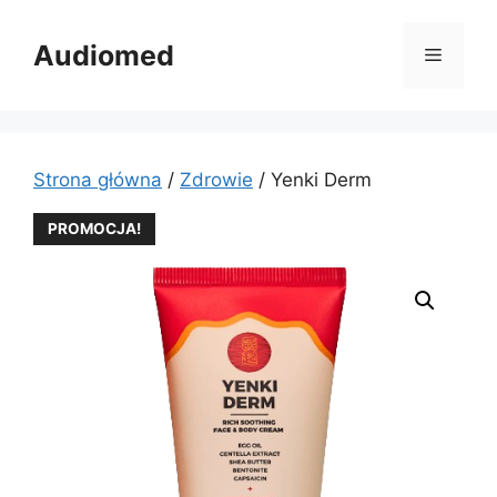
Przejdź
do
Audiomed
Menu
treści
Strona główna
/
Zdrowie
/ Yenki Derm
PROMOCJA!