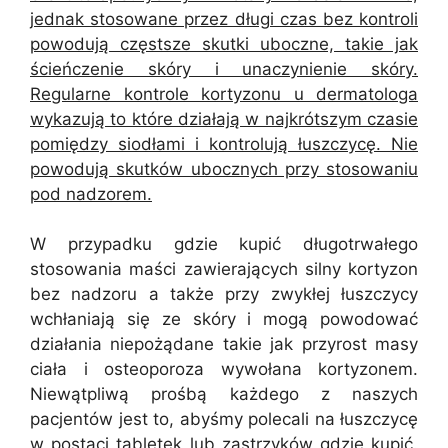
jednak stosowane przez długi czas bez kontroli
powodują częstsze skutki uboczne, takie jak
ścieńczenie skóry i unaczynienie skóry.
Regularne kontrole kortyzonu u dermatologa
wykazują to które działają w najkrótszym czasie
pomiędzy siodłami i kontrolują łuszczycę. Nie
powodują skutków ubocznych przy stosowaniu
pod nadzorem.
W przypadku gdzie kupić długotrwałego
stosowania maści zawierających silny kortyzon
bez nadzoru a także przy zwykłej łuszczycy
wchłaniają się ze skóry i mogą powodować
działania niepożądane takie jak przyrost masy
ciała i osteoporoza wywołana kortyzonem.
Niewątpliwą prośbą każdego z naszych
pacjentów jest to, abyśmy polecali na łuszczycę
w postaci tabletek lub zastrzyków gdzie kupić.