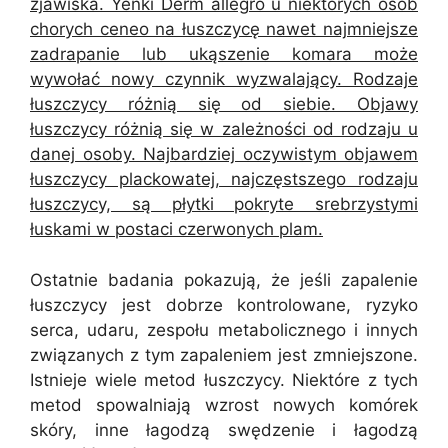
zjawiska. Yenki Derm allegro u niektórych osób
chorych ceneo na łuszczycę nawet najmniejsze
zadrapanie lub ukąszenie komara może
wywołać nowy czynnik wyzwalający. Rodzaje
łuszczycy różnią się od siebie. Objawy
łuszczycy różnią się w zależności od rodzaju u
danej osoby. Najbardziej oczywistym objawem
łuszczycy plackowatej, najczęstszego rodzaju
łuszczycy, są płytki pokryte srebrzystymi
łuskami w postaci czerwonych plam.
Ostatnie badania pokazują, że jeśli zapalenie
łuszczycy jest dobrze kontrolowane, ryzyko
serca, udaru, zespołu metabolicznego i innych
związanych z tym zapaleniem jest zmniejszone.
Istnieje wiele metod łuszczycy. Niektóre z tych
metod spowalniają wzrost nowych komórek
skóry, inne łagodzą swędzenie i łagodzą