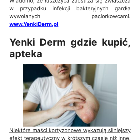
Wiadomo, że łuszczyca zaostrza się zwłaszcza
w przypadku infekcji bakteryjnych gardła
wywołanych paciorkowcami.
www.YenkiDerm.pl
Yenki Derm gdzie kupić,
apteka
Niektóre maści kortyzonowe wykazują silniejszy
efekt terapeutyczny w krótszym czasie niż inne,