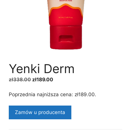
Yenki Derm
Pierwotna
Aktualna
zł
338.00
zł
189.00
cena
cena
wynosiła:
wynosi:
Poprzednia najniższa cena:
zł
189.00
.
zł338.00.
zł189.00.
Zamów u producenta