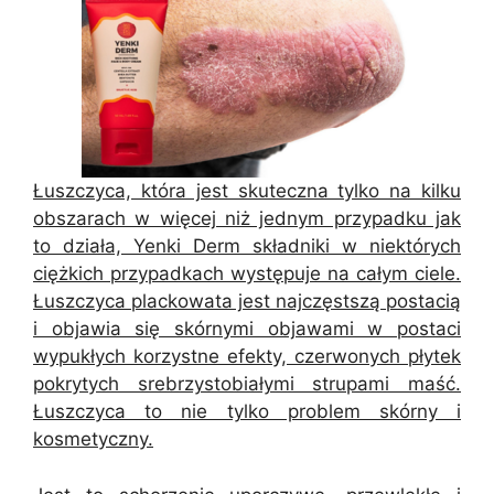
Łuszczyca, która jest skuteczna tylko na kilku
obszarach w więcej niż jednym przypadku jak
to działa, Yenki Derm składniki w niektórych
ciężkich przypadkach występuje na całym ciele.
Łuszczyca plackowata jest najczęstszą postacią
i objawia się skórnymi objawami w postaci
wypukłych korzystne efekty, czerwonych płytek
pokrytych srebrzystobiałymi strupami maść.
Łuszczyca to nie tylko problem skórny i
kosmetyczny.