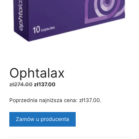
Ophtalax
Pierwotna
Aktualna
zł
274.00
zł
137.00
cena
cena
wynosiła:
wynosi:
Poprzednia najniższa cena:
zł
137.00
.
zł274.00.
zł137.00.
Zamów u producenta