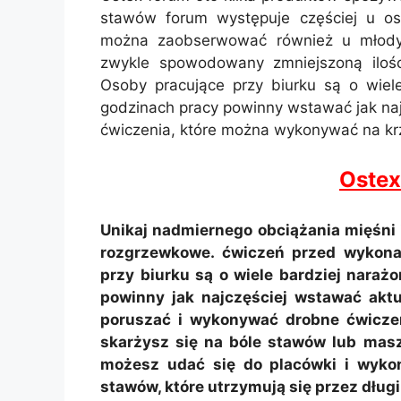
stawów forum występuje częściej u osó
można zaobserwować również u młodyc
zwykle spowodowany zmniejszoną ilośc
Osoby pracujące przy biurku są o wiel
godzinach pracy powinny wstawać jak naj
ćwiczenia, które można wykonywać na kr
Ostex
Unikaj nadmiernego obciążania mięśni
rozgrzewkowe. ćwiczeń przed wykona
przy biurku są o wiele bardziej naraż
powinny jak najczęściej wstawać akt
poruszać i wykonywać drobne ćwiczen
skarżysz się na bóle stawów lub mas
możesz udać się do placówki i wykon
stawów, które utrzymują się przez dłu