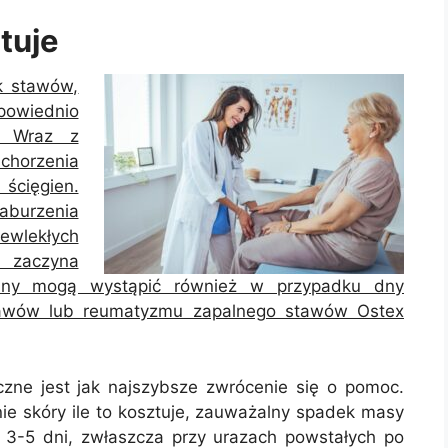
ztuje
k stawów,
owiednio
w. Wraz z
chorzenia
ścięgien.
aburzenia
zewlekłych
a zaczyna
palny mogą wystąpić również w przypadku dny
tawów lub reumatyzmu zapalnego stawów Ostex
zne jest jak najszybsze zwrócenie się o pomoc.
ie skóry ile to kosztuje, zauważalny spadek masy
iż 3-5 dni, zwłaszcza przy urazach powstałych po