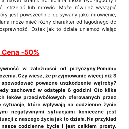
 a nawet latami. Ból kolana może być łagodny i
, strzelać lub mrowić. Może również wystąpić
tóry jest powszechnie opisywany jako mrowienie,
 kolana może mieć różny charakter od łagodnego do
sprawność, Ostex jak to działa uniemożliwiając
 Cena -50%
sywność w zależności od przyczyny.Pomimo
zenia. Czy wiesz, że przyjmowanie więcej niż 3
e spowodować poważne uszkodzenie wątroby?
leży zachować w odstępie 6 godzin! Oto kilka
ych leków przeciwbólowych oferowanych przez
e sytuacje, które wpływają na codzienne życie
tymi negatywnymi sytuacjami konieczne jest
acji z naszego życia jak to działa. Na przykład
asze codzienne życie i jest całkiem prosty.