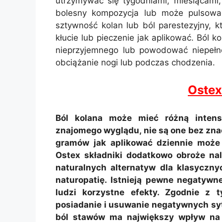
utrzymywać się tygodniami, miesiącami,
bolesny kompozycja lub może pulsować
sztywność kolan lub ból parestezyjny, k
kłucie lub pieczenie jak aplikować. Ból
nieprzyjemnego lub powodować niepełno
obciążanie nogi lub podczas chodzenia.
Ostex
Ból kolana może mieć różną inten
znajomego wyglądu, nie są one bez znac
gramów jak aplikować dziennie moż
Ostex składniki dodatkowo obroże na
naturalnych alternatyw dla klasyczn
naturopatię. Istnieją pewne negatywn
ludzi korzystne efekty. Zgodnie z 
posiadanie i usuwanie negatywnych sytu
ból stawów ma największy wpływ na n