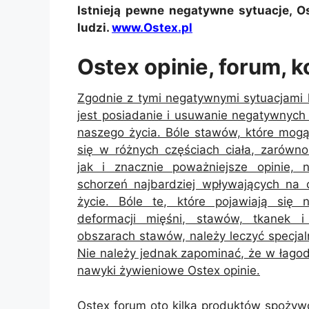
Istnieją pewne negatywne sytuacje, O
ludzi.
www.Ostex.pl
Ostex opinie, forum, 
Zgodnie z tymi negatywnymi sytuacjami 
jest posiadanie i usuwanie negatywnych 
naszego życia. Bóle stawów, które mogą
się w różnych częściach ciała, zarówno
jak i znacznie poważniejsze opinie, 
schorzeń najbardziej wpływających na 
życie. Bóle te, które pojawiają się 
deformacji mięśni, stawów, tkanek 
obszarach stawów, należy leczyć specjal
Nie należy jednak zapominać, że w łagod
nawyki żywieniowe Ostex opinie.
Ostex forum oto kilka produktów spożywc