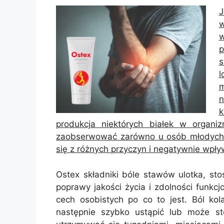
J
w
p
s
l
n
k
produkcja niektórych białek w organi
zaobserwować zarówno u osób młodych sk
się z różnych przyczyn i negatywnie wpły
Ostex składniki bóle stawów ulotka, st
poprawy jakości życia i zdolności funkcj
cech osobistych po co to jest. Ból kol
następnie szybko ustąpić lub może st