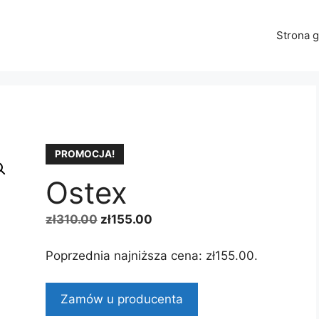
Strona 
PROMOCJA!
Ostex
Pierwotna
Aktualna
zł
310.00
zł
155.00
cena
cena
wynosiła:
wynosi:
Poprzednia najniższa cena:
zł
155.00
.
zł310.00.
zł155.00.
Zamów u producenta