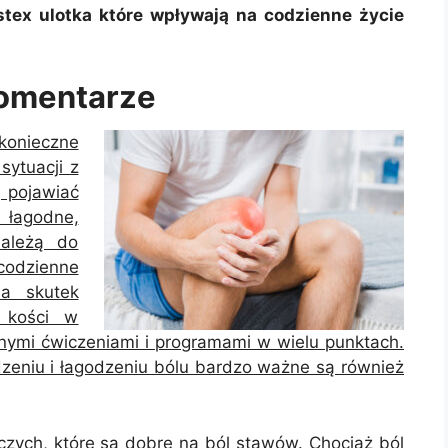
stex ulotka które wpływają na codzienne życie
komentarze
konieczne
sytuacji z
 pojawiać
 łagodne,
należą do
codzienne
na skutek
i kości w
nymi ćwiczeniami i programami w wielu punktach.
zeniu i łagodzeniu bólu bardzo ważne są również
zych, które są dobre na ból stawów. Chociaż ból