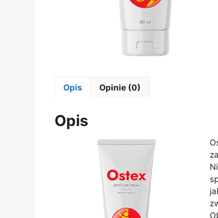
Opis
Opinie (0)
Opis
O
z
N
s
j
z
O