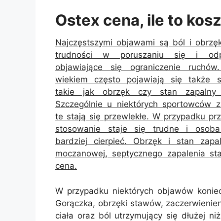
Ostex cena, ile to kos
Najczęstszymi objawami są ból i obrzę
trudności w poruszaniu się i odp
objawiające się ograniczenie ruchó
wiekiem często pojawiają się także s
takie jak obrzęk czy stan zapalny 
Szczególnie u niektórych sportowców z
te stają się przewlekłe. W przypadku pr
stosowanie staje się trudne i osob
bardziej cierpieć. Obrzęk i stan za
moczanowej, septycznego zapalenia s
cena.
W przypadku niektórych objawów koniec
Gorączka, obrzęki stawów, zaczerwienien
ciała oraz ból utrzymujący się dłużej n