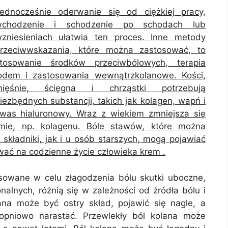
ednocześnie oderwanie się od ciężkiej pracy,
wchodzenie i schodzenie po schodach lub
zniesieniach ułatwia ten proces. Inne metody
rzeciwwskazania, które można zastosować, to
tosowanie środków przeciwbólowych, terapia
odem i zastosowania wewnątrzkolanowe. Kości,
mięśnie, ścięgna i chrząstki potrzebują
iezbędnych substancji, takich jak kolagen, wapń i
was hialuronowy. Wraz z wiekiem zmniejsza się
zmie, np. kolagenu. Bóle stawów, które można
ładniki, jak i u osób starszych, mogą pojawiać
wać na codzienne życie człowieka krem .
osowane w celu złagodzenia bólu skutki uboczne,
onalnych, różnią się w zależności od źródła bólu i
ana może być ostry skład, pojawić się nagle, a
opniowo narastać. Przewlekły ból kolana może