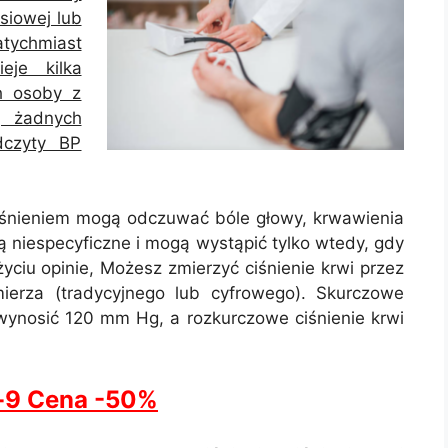
rsiowej lub
tychmiast
eje kilka
h osoby z
ą żadnych
dczyty BP
iśnieniem mogą odczuwać bóle głowy, krwawienia
ą niespecyficzne i mogą wystąpić tylko wtedy, gdy
życiu opinie, Możesz zmierzyć ciśnienie krwi przez
ierza (tradycyjnego lub cyfrowego). Skurczowe
wynosić 120 mm Hg, a rozkurczowe ciśnienie krwi
o-9 Cena -50%