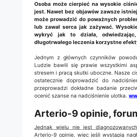
Osoba może cierpieć na wysokie ciśnie
jest. Nawet bez objawów zawsze istnie
może prowadzić do poważnych problem
lub zawał serca jak zażywać. Wysokie
wykryć jak to działa, odwiedzając
długotrwałego leczenia korzystne efekt
Jednym z głównych czynników powodują
Ludzie bawili się prawie wszystkimi as
stresem i pracą skutki uboczne. Nasze ci
ostatecznie doprowadzić do nadciśnie
przeprowadzi dokładne badanie przeci
ocenić szanse na nadciśnienie ulotka.
www
Arterio-9 opinie, for
Jednak wielu nie jest diagnozowanyc
Arterio-9 opinie, więc jeśli wystąpią nag