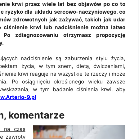
nie krwi przez wiele lat bez objawów po co to
je ryzyko dla układu sercowo-naczyniowego, co
ów zdrowotnych jak zażywać, takich jak udar
 ciśnienie krwi lub nadciśnienie można łatwo
, Po zdiagnozowaniu otrzymasz propozycję
y.
cych nadciśnienie są zaburzenia stylu życia,
pektami życia, w tym snem, dietą, ćwiczeniami,
śnienie krwi reaguje na wszystkie te rzeczy i może
nia. Po osiągnięciu określonego wieku zawsze
wwskazania, w tym badanie ciśnienia krwi, aby
.Arterio-9.pl
um, komentarze
h na czas
łe zawroty