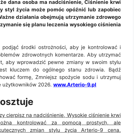
że dana osoba ma nadciśnienie, Ciśnienie krwi
y styl życia może pomóc opóźnić lub zapobiec
 Ważne działania obejmują utrzymanie zdrowego
 trzymanie się planu leczenia wysokiego ciśnienia
odjąć środki ostrożności, aby je kontrolować i
roblemów zdrowotnych komentarze. Aby utrzymać
est, aby wprowadzić pewne zmiany w swoim stylu
 jest kluczem do ogólnego stanu zdrowia. Bądź
chować formę, Zmniejsz spożycie sodu i utrzymuj
je użytkowników 2026.
www.Arterio-9.pl
kosztuje
zy cierpisz na nadciśnienie, Wysokie ciśnienie krwi
ożna kontrolować za pomocą prostych, ale
kutecznych zmian stylu życia Arterio-9 cena.