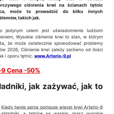
rczywego ciśnienia krwi na ścianach tętnic
rca, może to prowadzić do kilku innych
blemów, takich jak.
o jedynym celem jest uświadomienie ludziom
eniem, Wysokie ciśnienie krwi to stan, w którym
 duża, że może ostatecznie spowodować problemy
w 2026, Ciśnienie krwi zależy zarówno od ilości
k i oporu tętnic.
www.Arterio-9.pl
o-9 Cena -50%
ładniki, jak zażywać, jak to
Kiedy twoje serce pompuje więcej krwi Arterio-9
składniki, a tętnice są wąskie, masz wysokie