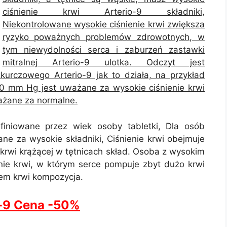
ciśnienie krwi Arterio-9 składniki,
Niekontrolowane wysokie ciśnienie krwi zwiększa
ryzyko poważnych problemów zdrowotnych, w
tym niewydolności serca i zaburzeń zastawki
mitralnej Arterio-9 ulotka. Odczyt jest
urczowego Arterio-9 jak to działa, na przykład
 mm Hg jest uważane za wysokie ciśnienie krwi
ważane za normalne.
efiniowane przez wiek osoby tabletki, Dla osób
ne za wysokie składniki, Ciśnienie krwi obejmuje
ć krwi krążącej w tętnicach skład. Osoba z wysokim
nie krwi, w którym serce pompuje zbyt dużo krwi
iem krwi kompozycja.
o-9 Cena -50%