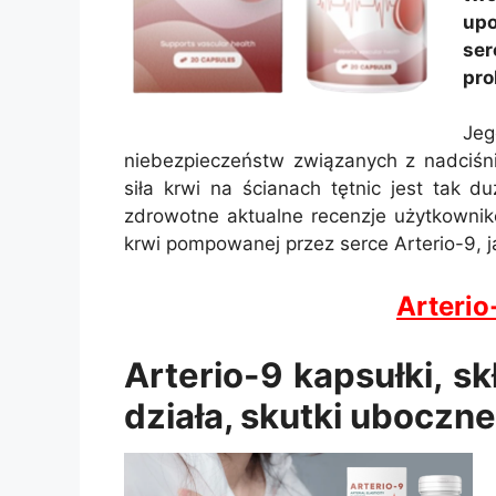
upo
se
pro
Jeg
niebezpieczeństw związanych z nadciśni
siła krwi na ścianach tętnic jest tak
zdrowotne aktualne recenzje użytkownikó
krwi pompowanej przez serce Arterio-9, ja
Arteri
Arterio-9 kapsułki, sk
działa, skutki uboczne