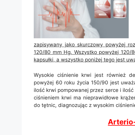
zapisywany jako skurczowy powyżej rozk
120/80 mm Hg. Wszystko powyżej 120/80
kapsułki, a wszystko poniżej tego jest u
Wysokie ciśnienie krwi jest również d
powyżej 60 roku życia 150/90 jest uważa
ilość krwi pompowanej przez serce i iloś
ciśnieniem krwi ma nieprawidłowe krąże
do tętnic, diagnozując z wysokim ciśnien
Arteri