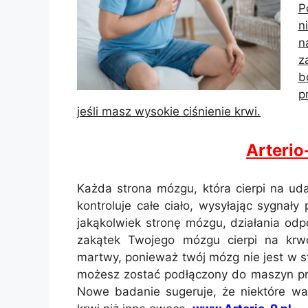
P
n
n
z
b
p
jeśli masz wysokie ciśnienie krwi.
Arteri
Każda strona mózgu, która cierpi na uda
kontroluje całe ciało, wysyłając sygnał
jakąkolwiek stronę mózgu, działania odp
zakątek Twojego mózgu cierpi na kr
martwy, ponieważ twój mózg nie jest w s
możesz zostać podłączony do maszyn prz
Nowe badanie sugeruje, że niektóre war