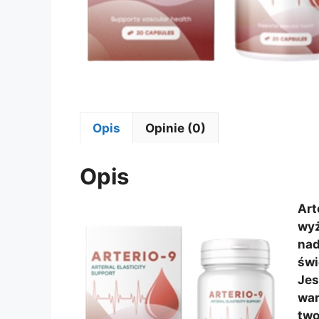
Opis
Opinie (0)
Opis
Art
wy
nad
świ
Jes
wa
tw