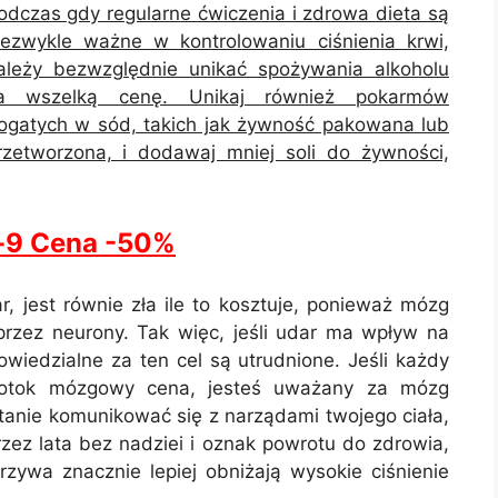
odczas gdy regularne ćwiczenia i zdrowa dieta są
iezwykle ważne w kontrolowaniu ciśnienia krwi,
ależy bezwzględnie unikać spożywania alkoholu
a wszelką cenę. Unikaj również pokarmów
ogatych w sód, takich jak żywność pakowana lub
rzetworzona, i dodawaj mniej soli do żywności,
o-9 Cena -50%
r, jest równie zła ile to kosztuje, ponieważ mózg
y przez neurony. Tak więc, jeśli udar ma wpływ na
owiedzialne za ten cel są utrudnione. Jeśli każdy
wotok mózgowy cena, jesteś uważany za mózg
tanie komunikować się z narządami twojego ciała,
ez lata bez nadziei i oznak powrotu do zdrowia,
zywa znacznie lepiej obniżają wysokie ciśnienie