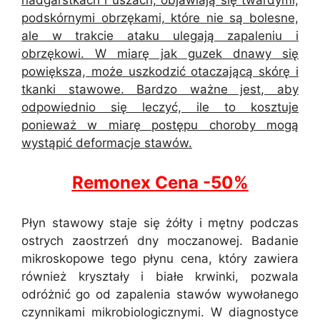
podskórnymi obrzękami, które nie są bolesne,
ale w trakcie ataku ulegają zapaleniu i
obrzękowi. W miarę jak guzek dnawy się
powiększa, może uszkodzić otaczającą skórę i
tkanki stawowe. Bardzo ważne jest, aby
odpowiednio się leczyć, ile to kosztuje
ponieważ w miarę postępu choroby mogą
wystąpić deformacje stawów.
Remonex Cena -50%
Płyn stawowy staje się żółty i mętny podczas
ostrych zaostrzeń dny moczanowej. Badanie
mikroskopowe tego płynu cena, który zawiera
również kryształy i białe krwinki, pozwala
odróżnić go od zapalenia stawów wywołanego
czynnikami mikrobiologicznymi. W diagnostyce