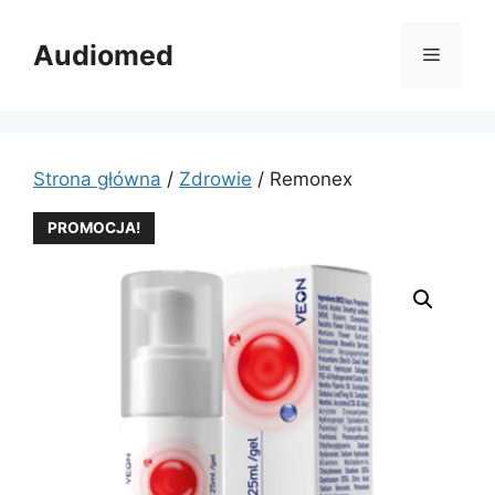
Przejdź
do
Audiomed
Menu
treści
Strona główna
/
Zdrowie
/ Remonex
PROMOCJA!