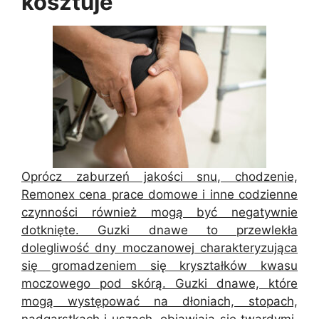
kosztuje
Oprócz zaburzeń jakości snu, chodzenie,
Remonex cena prace domowe i inne codzienne
czynności również mogą być negatywnie
dotknięte. Guzki dnawe to przewlekła
dolegliwość dny moczanowej charakteryzująca
się gromadzeniem się kryształków kwasu
moczowego pod skórą. Guzki dnawe, które
mogą występować na dłoniach, stopach,
nadgarstkach i uszach, objawiają się twardymi,