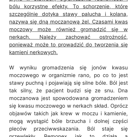
bólu korzystne efekty. To schorzenie, które
szczególnie dotyka stawy palucha i kolana,
nazywa się dną moczanową żel. Czasami kwas
moczowy może również gromadzić się w
nerkach. Należy zachować ostrożność,
ponieważ może to prowadzić do tworzenia się
kamieni nerkowych.
W wyniku gromadzenia się jonów kwasu
moczowego w organizmie rano, po co to jest
stawy puchną i pojawiają się silne bóle. Ból jest
tak silny, że pacjent budzi się ze snu. Dna
moczanowa jest spowodowana gromadzeniem
się kwasu moczowego w nerkach skład. Oprócz
objawów takich jak krew w moczu i kamienie,
mogą wystąpić bóle brzucha i dolnej części
pleców przeciwwskazania. Ból staje się
przewlekły, Remonex jak to działa a