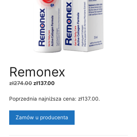
Remonex
Pierwotna
Aktualna
zł
274.00
zł
137.00
cena
cena
wynosiła:
wynosi:
Poprzednia najniższa cena:
zł
137.00
.
zł274.00.
zł137.00.
Zamów u producenta