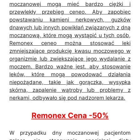
moczanowej mogą mieć bardzo ciężki i
przewlekły przebieg ceneo. Aby zapobiec
powstawaniu kamieni nerkowych, guzków
dnawych lub innych powikłań związanych z dną
moczanową, które mogą wystąpić u tych osób,
Remonex ceneo można stosować leki
zmniejszające produkcję kwasu moczowego w
organizmie lub zwiększające jego wydalanie z
moczem. Bardzo ważne jest, aby stosowanie
leków, które mogą powodować działania
niepożądane, takie jak gorączka, wysypka
skórna, zapalenie wątroby lub problemy z
nerkami, odbywało się pod nadzorem lekarza.
Remonex Cena -50%
W przypadku dny moczanowej pacjentom