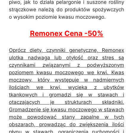
piwo, jak to działa pelargonie i suszone rośliny
strączkowe należą do produktów spożywczych
o wysokim poziomie kwasu moczowego.
Remonex Cena -50%
Oprócz diety, czynniki genetyczne, Remonex
ulotka nadwaga lub otyłość oraz stres są
czynnikami związanymi z podwyższonym
poziomem kwasu moczowego we krwi. Kwas
moczowy, który występuje w nadmiernych
ilościach we krwi, wycieka z ubytków
tkankowych i gromadzi się w stawach i
otaczających je strukturach składniki.
Gromadzenie się kwasu moczowego w stawach
może powodować stany zapalne w tych
obszarach, prowadząc do zwiększenia ilości
płynu w stawach, ograniczenia ruchomości i