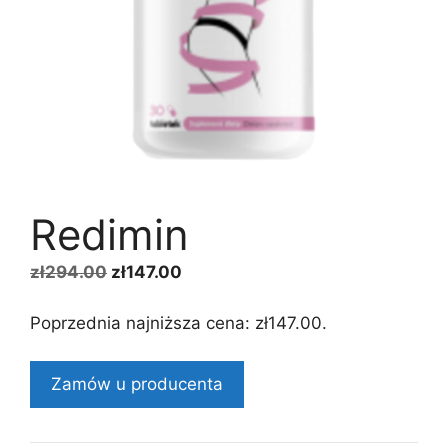
Redimin
Pierwotna
Aktualna
zł
294.00
zł
147.00
cena
cena
wynosiła:
wynosi:
Poprzednia najniższa cena:
zł
147.00
.
zł294.00.
zł147.00.
Zamów u producenta