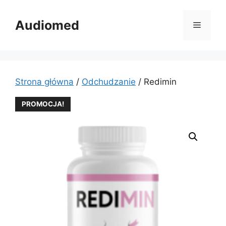
Przejdź
do
Audiomed
Menu
treści
Strona główna
/
Odchudzanie
/ Redimin
PROMOCJA!