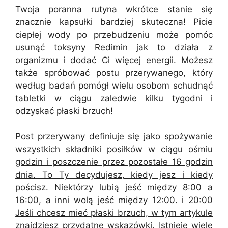
Twoja poranna rutyna wkrótce stanie się
znacznie kapsułki bardziej skuteczna! Picie
ciepłej wody po przebudzeniu może pomóc
usunąć toksyny Redimin jak to działa z
organizmu i dodać Ci więcej energii. Możesz
także spróbować postu przerywanego, który
według badań pomógł wielu osobom schudnąć
tabletki w ciągu zaledwie kilku tygodni i
odzyskać płaski brzuch!
Post przerywany definiuje się jako spożywanie
wszystkich składniki posiłków w ciągu ośmiu
godzin i poszczenie przez pozostałe 16 godzin
dnia. To Ty decydujesz, kiedy jesz i kiedy
pościsz. Niektórzy lubią jeść między 8:00 a
16:00, a inni wolą jeść między 12:00. i 20:00
Jeśli chcesz mieć płaski brzuch, w tym artykule
znajdziesz przydatne wskazówki. Istnieje wiele