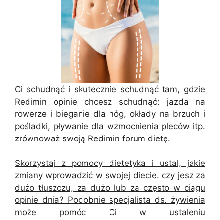
Ci schudnąć i skutecznie schudnąć tam, gdzie
Redimin opinie chcesz schudnąć: jazda na
rowerze i bieganie dla nóg, okłady na brzuch i
pośladki, pływanie dla wzmocnienia pleców itp.
zrównoważ swoją Redimin forum dietę.
Skorzystaj z pomocy dietetyka i ustal, jakie
zmiany wprowadzić w swojej diecie. czy jesz za
dużo tłuszczu, za dużo lub za często w ciągu
opinie dnia? Podobnie specjalista ds. żywienia
może pomóc Ci w ustaleniu