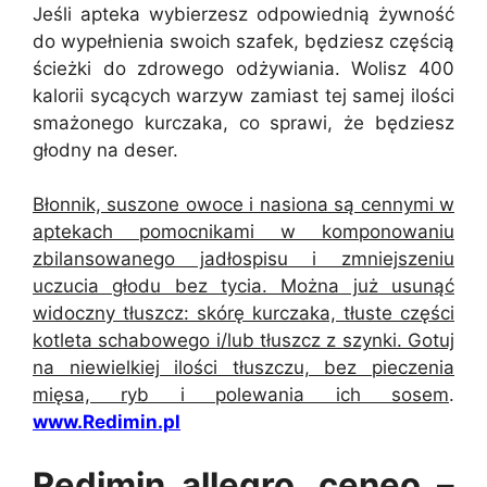
Jeśli apteka wybierzesz odpowiednią żywność
do wypełnienia swoich szafek, będziesz częścią
ścieżki do zdrowego odżywiania. Wolisz 400
kalorii sycących warzyw zamiast tej samej ilości
smażonego kurczaka, co sprawi, że będziesz
głodny na deser.
Błonnik, suszone owoce i nasiona są cennymi w
aptekach pomocnikami w komponowaniu
zbilansowanego jadłospisu i zmniejszeniu
uczucia głodu bez tycia. Można już usunąć
widoczny tłuszcz: skórę kurczaka, tłuste części
kotleta schabowego i/lub tłuszcz z szynki. Gotuj
na niewielkiej ilości tłuszczu, bez pieczenia
mięsa, ryb i polewania ich sosem
.
www.Redimin.pl
Redimin allegro, ceneo –