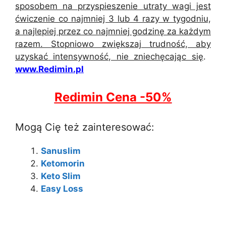
sposobem na przyspieszenie utraty wagi jest
ćwiczenie co najmniej 3 lub 4 razy w tygodniu,
a najlepiej przez co najmniej godzinę za każdym
razem. Stopniowo zwiększaj trudność, aby
uzyskać intensywność, nie zniechęcając się
. ​
www.Redimin.pl
Redimin Cena -50%
Mogą Cię też zainteresować:
Sanuslim
Ketomorin
Keto Slim
Easy Loss