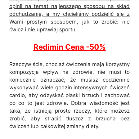
opinii na temat najlepszego sposobu na skład
odchudzanie, a my chcieliśmy podzielić się z
Wami prostym sposobem, jak to zrobić: nie
ćwicz i nie uprawiaj sportu.
Redimin Cena -50%
Rzeczywiście, chociaż ćwiczenia mają korzystny
kompozycja wpływ na zdrowie, nie musi to
koniecznie oznaczać, że musisz codziennie
wykonywać wiele godzin intensywnych ćwiczeń
cardio, aby odzyskać płaski brzuch i zachować
po co to jest zdrowie. Dobra wiadomość jest
taka, że istnieją proste rzeczy, które możesz
zrobić, aby stracić tłuszcz z brzucha bez
ćwiczeń lub całkowitej zmiany diety.