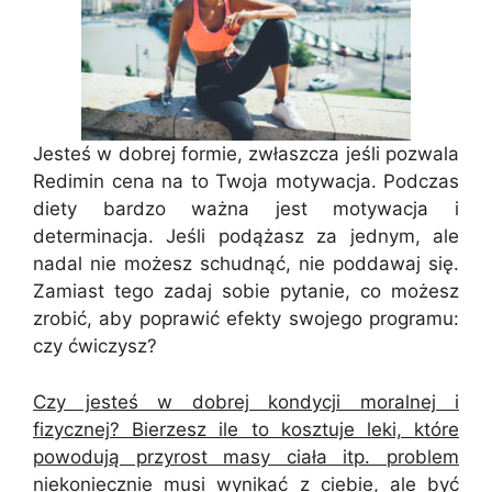
Jesteś w dobrej formie, zwłaszcza jeśli pozwala
Redimin cena na to Twoja motywacja. Podczas
diety bardzo ważna jest motywacja i
determinacja. Jeśli podążasz za jednym, ale
nadal nie możesz schudnąć, nie poddawaj się.
Zamiast tego zadaj sobie pytanie, co możesz
zrobić, aby poprawić efekty swojego programu:
czy ćwiczysz?
Czy jesteś w dobrej kondycji moralnej i
fizycznej? Bierzesz ile to kosztuje leki, które
powodują przyrost masy ciała itp. problem
niekoniecznie musi wynikać z ciebie, ale być