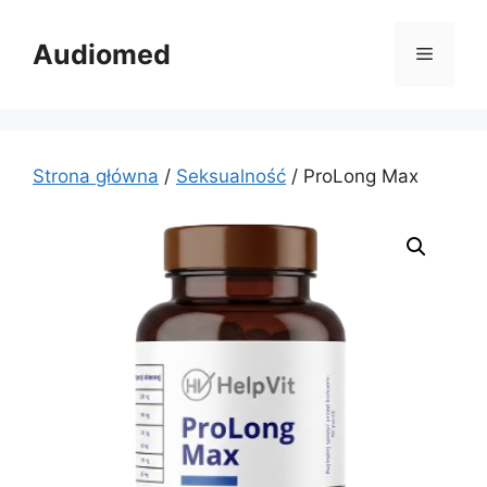
Przejdź
do
Audiomed
Menu
treści
Strona główna
/
Seksualność
/ ProLong Max