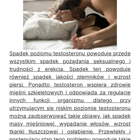
Spadek poziomu testosteronu powoduje przede
wszystkim spadek pożądania seksualnego i
trudności z erekcją. Spadek ten powoduje
również spadek jakości plemników i wzrost
piersi. Ponadto testosteron wspiera zdrowie
mięśni szkieletowych i odpowiada za regulację
innych funkcji organizmu, dlatego przy
utrzymującym się niskim poziomie testosteronu
można zaobserwować takie objawy, jak spadek
masy mięśniowej, wypadanie włosów, wzrost
tkanki tłuszczowej i osłabienie. Przewlekły i
postępujący stan tego problemu powoduje takie