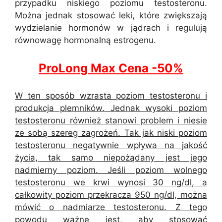
przypadku niskiego poziomu testosteronu.
Można jednak stosować leki, które zwiększają
wydzielanie hormonów w jądrach i regulują
równowagę hormonalną estrogenu.
ProLong Max C
e
na -50%
W ten sposób wzrasta poziom testosteronu i
produkcja plemników. Jednak wysoki poziom
testosteronu również stanowi problem i niesie
ze sobą szereg zagrożeń. Tak jak niski poziom
testosteronu negatywnie wpływa na jakość
życia, tak samo niepożądany jest jego
nadmierny poziom. Jeśli poziom wolnego
testosteronu we krwi wynosi 30 ng/dl, a
całkowity poziom przekracza 950 ng/dl, można
mówić o nadmiarze testosteronu. Z tego
powodu ważne jest, aby stosować