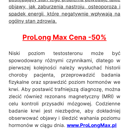
objawy, jak zaburzenia nastroju, osteoporoza i
spadek energii, które negatywnie wpływają na
ogólny stan zdrowia.
ProLong Max C
e
na -50%
Niski poziom testosteronu może być
spowodowany różnymi czynnikami, dlatego w
pierwszej kolejności należy wysłuchać historii
choroby pacjenta, przeprowadzić badania
fizykalne oraz sprawdzić poziom hormonów we
krwi. Aby postawić trafniejszą diagnozę, można
zlecić również rezonans magnetyczny (MRI) w
celu kontroli przysadki mózgowej. Codzienne
badanie krwi jest niezbędne, aby dokładniej
obserwować objawy i śledzić wahania poziomu
hormonów w ciągu dnia.
www.ProLongMax.pl