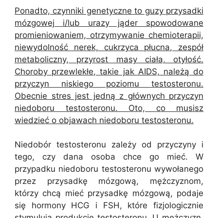
Ponadto, czynniki genetyczne to guzy przysadki
mózgowej i/lub urazy jąder spowodowane
promieniowaniem, otrzymywanie chemioterapii,
niewydolność nerek, cukrzyca płucna, zespół
metaboliczny, przyrost masy ciała, otyłość.
Choroby przewlekłe, takie jak AIDS, należą do
przyczyn niskiego poziomu testosteronu.
Obecnie stres jest jedną z głównych przyczyn
niedoboru testosteronu. Oto, co musisz
wiedzieć o objawach niedoboru testosteronu.
Niedobór testosteronu zależy od przyczyny i
tego, czy dana osoba chce go mieć. W
przypadku niedoboru testosteronu wywołanego
przez przysadkę mózgową, mężczyznom,
którzy chcą mieć przysadkę mózgową, podaje
się hormony HCG i FSH, które fizjologicznie
stymulują produkcję testosteronu. U mężczyzn,