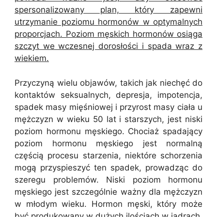
spersonalizowany plan, który zapewni
utrzymanie poziomu hormonów w optymalnych
proporcjach. Poziom męskich hormonów osiąga
szczyt we wczesnej dorosłości i spada wraz z
wiekiem.
Przyczyną wielu objawów, takich jak niechęć do
kontaktów seksualnych, depresja, impotencja,
spadek masy mięśniowej i przyrost masy ciała u
mężczyzn w wieku 50 lat i starszych, jest niski
poziom hormonu męskiego. Chociaż spadający
poziom hormonu męskiego jest normalną
częścią procesu starzenia, niektóre schorzenia
mogą przyspieszyć ten spadek, prowadząc do
szeregu problemów. Niski poziom hormonu
męskiego jest szczególnie ważny dla mężczyzn
w młodym wieku. Hormon męski, który może
być produkowany w dużych ilościach w jądrach,