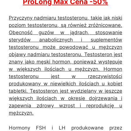
ProLong Max C
e
na -50%
Przyczyny nadmiaru testosteronu, takie jak niski
poziom testosteronu, są również zróżnicowane.
Obecność guzów w jądrach, stosowanie
sterydów anabolicznych i suplementów
testosteronu może powodować u mężczyzn
objawy nadmiaru testosteronu. Testosteron jest
znany jako męski hormon, ponieważ występuje
w większych ilościach u mężczyzn. Hormon
testosteronu jest w rzeczywistości
produkowany w niewielkich ilościach u kobiet
tabletki. Testosteron jest wydzielany w jeszcze
większych ilościach w okresie dojrzewania i
zapewnia zdrowy wzrost i reprodukcję u
mężczyzn.
Hormony FSH i LH produkowane przez