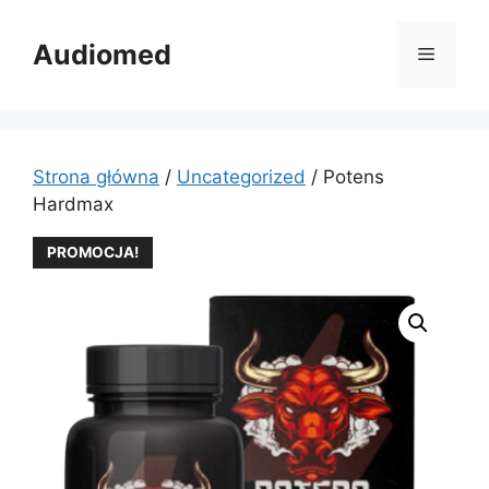
Przejdź
do
Audiomed
Menu
treści
Strona główna
/
Uncategorized
/ Potens
Hardmax
PROMOCJA!