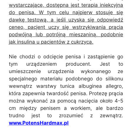
wystarczające, dostępna jest terapia iniekcyjna
do penisa. W tym celu najpierw stosuje się
dawkę testową, a jeśli uzyska się odpowiedź
ceneo, pacjent uczy się wstrzykiwania prącia
podwójną lub potrójną mieszaniną, podobnie
jak insulina u pacjentów z cukrzycą.
Nie chodzi o odcięcie penisa i zastąpienie go
tym urządzeniem producent. Jest to
umieszczenie urządzenia wykonanego ze
specjalnego materiału podobnego do silikonu
wewnątrz warstwy tunica albuginea allegro,
która zapewnia twardość penisa. Protezę prącia
można wykonać za pomocą nacięcia około 4-5
cm między penisem a workiem, ale bardzo
trudno jest to zrozumieć z zewnątrz.
www.PotensHardmax.pl