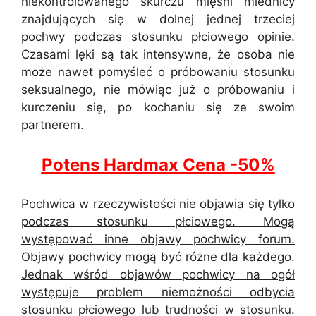
niekontrolowanego skurczu mięśni miednicy
znajdujących się w dolnej jednej trzeciej
pochwy podczas stosunku płciowego opinie.
Czasami lęki są tak intensywne, że osoba nie
może nawet pomyśleć o próbowaniu stosunku
seksualnego, nie mówiąc już o próbowaniu i
kurczeniu się, po kochaniu się ze swoim
partnerem.
Potens Hardmax Cena -50%
Pochwica w rzeczywistości nie objawia się tylko
podczas stosunku płciowego. Mogą
występować inne objawy pochwicy forum.
Objawy pochwicy mogą być różne dla każdego.
Jednak wśród objawów pochwicy na ogół
występuje problem niemożności odbycia
stosunku płciowego lub trudności w stosunku.