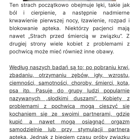
Ten strach początkowo obejmuje lęki, takie jak
ból i cierpienie, a następnie nadmierne
krwawienie pierwszej nocy, łzawienie, rozpad i
blokowanie apteka. Niektórzy pacjenci mają
nawet „Strach przed śmiercią w związku”. Z
drugiej strony wiele kobiet z problemami z
pochwicą może mieć również inne obawy.
Według naszych badań są to; po pobraniu krwi,
zbadaniu, otrzymaniu zębów, igły, wzrostu,
ciemności, samotności, choroby, śmierci, kota,
psa itp. Pasuje do grupy ludzi popularnie
nazywanych „słodkimi duszami”. Kobiety z
problemami z pochwicą mogą cieszyć się
kochaniem się ze swoimi partnerami, gdzie
kupić a nawet mogą osiągnąć orgazm
samodzielnie lub przy stymulacji partnera
apteka. Jednak z biegiem czasu próby związku