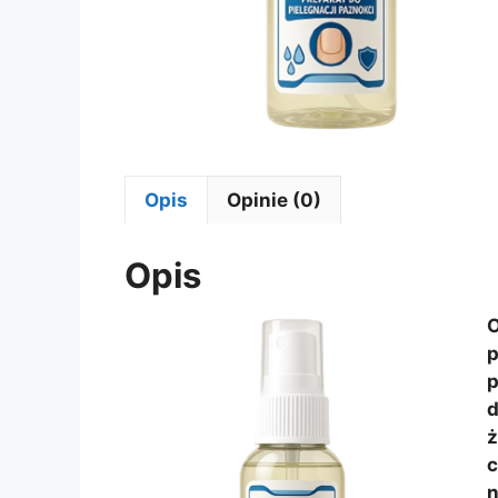
Opis
Opinie (0)
Opis
O
p
d
c
n