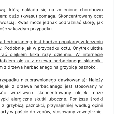
ową, którą nakłada się na zmienione chorobowo
ttem: dużo (kwasu) pomaga. Skoncentrowany ocet
wością. Kwas może jednak podrażniać skórę, jak
ność w każdym przypadku.
ewa herbacianego jest bardzo popularny w leczeniu
ty. Podobnie jak w przypadku octu, Onytrex ulotka
rać olejkiem kilka razy dziennie. W internecie
atkiem olejku z drzewa herbacianego składniki.
iem z drzewa herbacianego na grzybicę paznokci.
przypadku nieuprawnionego dawkowania): Należy
olejek z drzewa herbacianego jest stosowany w
osób wrażliwych skoncentrowany olejek może
pki alergiczne skutki uboczne. Poniższe środki
 grzybicą paznokci, przynajmniej według opinii
arty w paście do zębów, stosowany zewnętrznie,