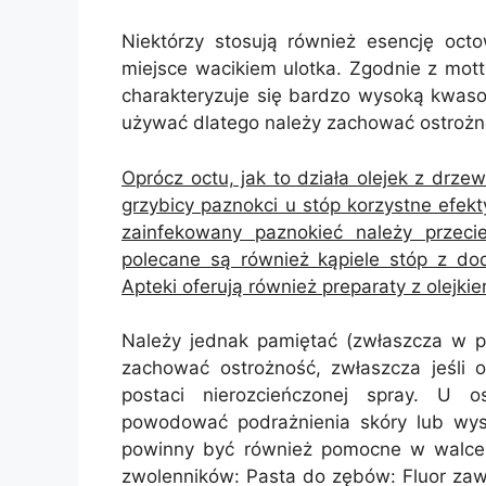
Niektórzy stosują również esencję oct
miejsce wacikiem ulotka. Zgodnie z mo
charakteryzuje się bardzo wysoką kwaso
używać dlatego należy zachować ostroż
Oprócz octu, jak to działa olejek z drz
grzybicy paznokci u stóp korzystne efek
zainfekowany paznokieć należy przecie
polecane są również kąpiele stóp z dod
Apteki oferują również preparaty z olejk
Należy jednak pamiętać (zwłaszcza w 
zachować ostrożność, zwłaszcza jeśli 
postaci nierozcieńczonej spray. U 
powodować podrażnienia skóry lub wysy
powinny być również pomocne w walce z
zwolenników: Pasta do zębów: Fluor zaw