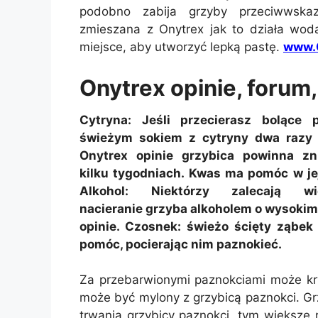
podobno zabija grzyby przeciwwska
zmieszana z Onytrex jak to działa wo
miejsce, aby utworzyć lepką pastę.
www.O
Onytrex opinie, forum
Cytryna: Jeśli przecierasz bolące 
świeżym sokiem z cytryny dwa razy 
Onytrex opinie grzybica powinna zn
kilku tygodniach. Kwas ma pomóc w jej
Alkohol: Niektórzy zalecają wie
nacieranie grzyba alkoholem o wysokim
opinie. Czosnek: świeżo ścięty ząbek
pomóc, pocierając nim paznokieć.
Za przebarwionymi paznokciami może kry
może być mylony z grzybicą paznokci. Gr
trwania grzybicy paznokci, tym większe r