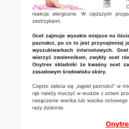
O
reakcje alergiczne. W cięższych przyp
zastrzykami.
Ocet zajmuje wysokie miejsce na liści
paznokci, po co to jest przynajmniej 
wyszukiwarkach internetowych. Ocet 
wierzyć zwolennikom, zwykły ocet rów
Onytrex składniki że kwaśny ocet za
zasadowym środowisku skóry.
Często zaleca się „kąpiel paznokci” w mi
rąk należy moczyć w wodzie z octem prz
nasączenie wacika lub wacika octowego o
razy dziennie.
Onytr