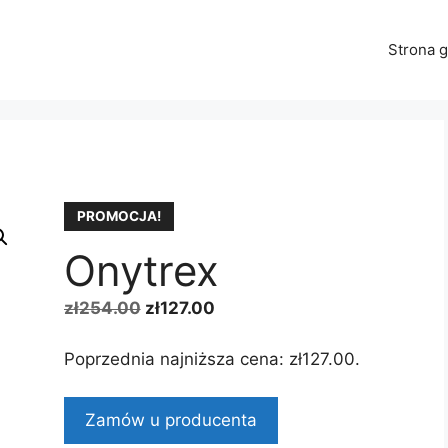
Strona 
PROMOCJA!
Onytrex
Pierwotna
Aktualna
zł
254.00
zł
127.00
cena
cena
wynosiła:
wynosi:
Poprzednia najniższa cena:
zł
127.00
.
zł254.00.
zł127.00.
Zamów u producenta