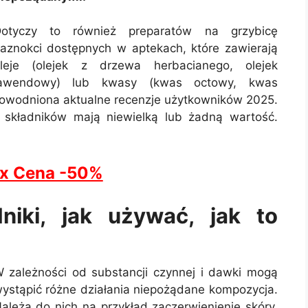
otyczy to również preparatów na grzybicę
aznokci dostępnych w aptekach, które zawierają
leje (olejek z drzewa herbacianego, olejek
lawendowy) lub kwasy (kwas octowy, kwas
dowodniona aktualne recenzje użytkowników 2025.
h składników mają niewielką lub żadną wartość.
ex Cena -50%
dniki, jak używać, jak to
 zależności od substancji czynnej i dawki mogą
ystąpić różne działania niepożądane kompozycja.
ależą do nich na przykład zaczerwienienie skóry,