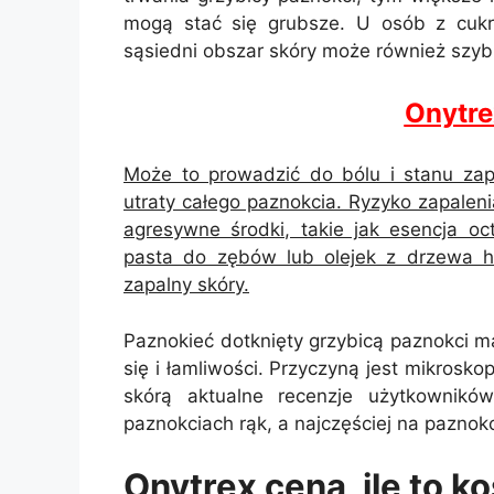
mogą stać się grubsze. U osób z cuk
sąsiedni obszar skóry może również szyb
Onytr
Może to prowadzić do bólu i stanu zap
utraty całego paznokcia. Ryzyko zapaleni
agresywne środki, takie jak esencja o
pasta do zębów lub olejek z drzewa he
zapalny skóry.
Paznokieć dotknięty grzybicą paznokci ma
się i łamliwości. Przyczyną jest mikrosk
skórą aktualne recenzje użytkownik
paznokciach rąk, a najczęściej na paznok
Onytrex cena, ile to k