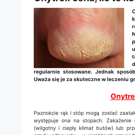
C
k
r
N
p
u
t
d
regularnie stosowane. Jednak sposó
Uważa się je za skuteczne w leczeniu g
Onytr
Paznokcie rąk i stóp mogą zostać zaatak
występuje ona na stopach. Zakażenie d
(wilgotny i ciepły klimat butów) lub 