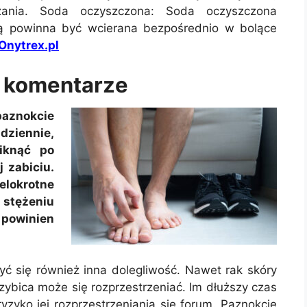
zania. Soda oczyszczona: Soda oczyszczona
dą powinna być wcierana bezpośrednio w bolące
nytrex.pl
, komentarze
paznokcie
dziennie,
iknąć po
 zabiciu.
lokrotne
 stężeniu
 powinien
ć się również inna dolegliwość. Nawet rak skóry
zybica może się rozprzestrzeniać. Im dłuższy czas
yzyko jej rozprzestrzeniania się forum. Paznokcie