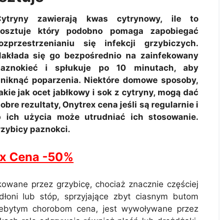
ytryny zawierają kwas cytrynowy, ile to
osztuje który podobno pomaga zapobiegać
ozprzestrzenianiu się infekcji grzybiczych.
akłada się go bezpośrednio na zainfekowany
aznokieć i spłukuje po 10 minutach, aby
niknąć poparzenia. Niektóre domowe sposoby,
akie jak ocet jabłkowy i sok z cytryny, mogą dać
obre rezultaty, Onytrex cena jeśli są regularnie i
b ich użycia może utrudniać ich stosowanie.
rzybicy paznokci.
ex Cena -50%
owane przez grzybicę, chociaż znacznie częściej
łoni lub stóp, sprzyjające zbyt ciasnym butom
przebytym chorobom cena, jest wywoływane przez