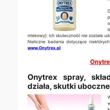
D
p
o
mlekowy): ich skuteczność nie została u
Nieliczne badania dotyczące niektóryc
www.Onytrex.pl
Onytr
Onytrex spray, skła
działa, skutki uboczne
W
w
N