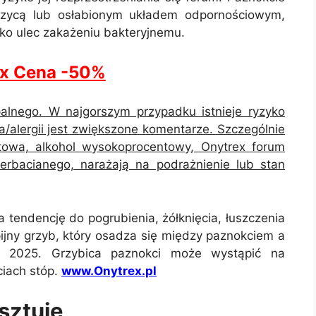
rzycą lub osłabionym układem odpornościowym,
ko ulec zakażeniu bakteryjnemu.
ex Cena -50%
alnego. W najgorszym przypadku istnieje ryzyko
a/alergii jest zwiększone komentarze. Szczególnie
ctowa, alkohol wysokoprocentowy, Onytrex forum
rbacianego, narażają na podrażnienie lub stan
 tendencję do pogrubienia, żółknięcia, łuszczenia
opijny grzyb, który osadza się między paznokciem a
ów 2025. Grzybica paznokci może wystąpić na
ciach stóp.
www.Onytrex.pl
osztuje