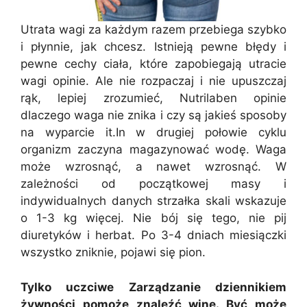
Utrata wagi za każdym razem przebiega szybko
i płynnie, jak chcesz. Istnieją pewne błędy i
pewne cechy ciała, które zapobiegają utracie
wagi opinie. Ale nie rozpaczaj i nie upuszczaj
rąk, lepiej zrozumieć, Nutrilaben opinie
dlaczego waga nie znika i czy są jakieś sposoby
na wyparcie it.In w drugiej połowie cyklu
organizm zaczyna magazynować wodę. Waga
może wzrosnąć, a nawet wzrosnąć. W
zależności od początkowej masy i
indywidualnych danych strzałka skali wskazuje
o 1-3 kg więcej. Nie bój się tego, nie pij
diuretyków i herbat. Po 3-4 dniach miesiączki
wszystko zniknie, pojawi się pion.
Tylko uczciwe Zarządzanie dziennikiem
żywności pomoże znaleźć winę. Być może