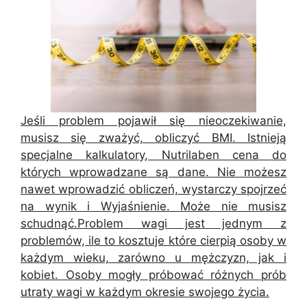
Jeśli problem pojawił się nieoczekiwanie,
musisz się zważyć, obliczyć BMI. Istnieją
specjalne kalkulatory, Nutrilaben cena do
których wprowadzane są dane. Nie możesz
nawet wprowadzić obliczeń, wystarczy spojrzeć
na wynik i Wyjaśnienie. Może nie musisz
schudnąć.Problem wagi jest jednym z
problemów, ile to kosztuje które cierpią osoby w
każdym wieku, zarówno u mężczyzn, jak i
kobiet. Osoby mogły próbować różnych prób
utraty wagi w każdym okresie swojego życia.