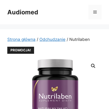
Przejdź
do
Audiomed
Menu
treści
Strona główna
/
Odchudzanie
/ Nutrilaben
PROMOCJA!