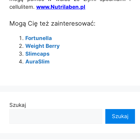
cellulitem.
www.Nutrilaben.pl
Mogą Cię też zainteresować:
Fortunella
Weight Berry
Slimcaps
AuraSlim
Szukaj
Szukaj