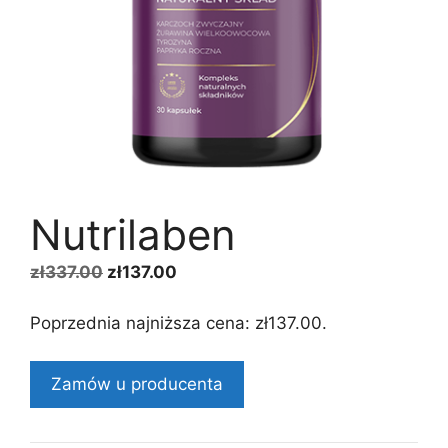
Nutrilaben
Pierwotna
Aktualna
zł
337.00
zł
137.00
cena
cena
wynosiła:
wynosi:
Poprzednia najniższa cena:
zł
137.00
.
zł337.00.
zł137.00.
Zamów u producenta