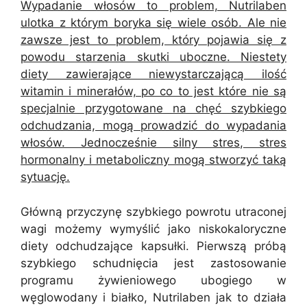
Wypadanie włosów to problem, Nutrilaben
ulotka z którym boryka się wiele osób. Ale nie
zawsze jest to problem, który pojawia się z
powodu starzenia skutki uboczne. Niestety
diety zawierające niewystarczającą ilość
witamin i minerałów, po co to jest które nie są
specjalnie przygotowane na chęć szybkiego
odchudzania, mogą prowadzić do wypadania
włosów. Jednocześnie silny stres, stres
hormonalny i metaboliczny mogą stworzyć taką
sytuację.
Główną przyczynę szybkiego powrotu utraconej
wagi możemy wymyślić jako niskokaloryczne
diety odchudzające kapsułki. Pierwszą próbą
szybkiego schudnięcia jest zastosowanie
programu żywieniowego ubogiego w
węglowodany i białko, Nutrilaben jak to działa