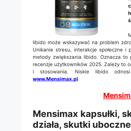
h
ś
M
libido może wskazywać na problem zdr
Unikanie stresu, interakcje społeczne i
metody zwiększania libido. Oznacza to 
recenzje użytkowników 2025. Zależy to o
i stosowania. Niskie libido odnos
www.Mensimax.pl
Mensim
Mensimax kapsułki, skł
działa, skutki uboczne