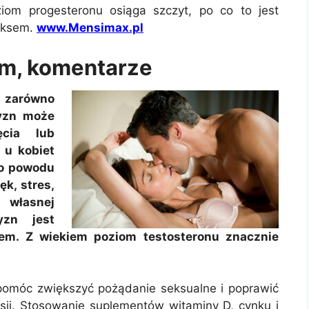
iom progesteronu osiąga szczyt, po co to jest
seksem.
www.Mensimax.pl
um, komentarze
 zarówno
zyzn może
ęcia lub
 u kobiet
go powodu
ęk, stres,
 własnej
yzn jest
nem. Z wiekiem poziom testosteronu znacznie
pomóc zwiększyć pożądanie seksualne i poprawić
esji. Stosowanie suplementów witaminy D, cynku i