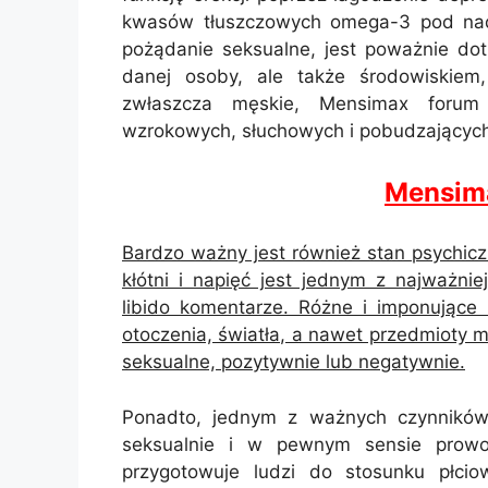
kwasów tłuszczowych omega-3 pod nadz
pożądanie seksualne, jest poważnie dot
danej osoby, ale także środowiskiem
zwłaszcza męskie, Mensimax forum
wzrokowych, słuchowych i pobudzających,
Mensim
Bardzo ważny jest również stan psychicz
kłótni i napięć jest jednym z najważn
libido komentarze. Różne i imponujące 
otoczenia, światła, a nawet przedmioty m
seksualne, pozytywnie lub negatywnie.
Ponadto, jednym z ważnych czynników 
seksualnie i w pewnym sensie prowo
przygotowuje ludzi do stosunku płci