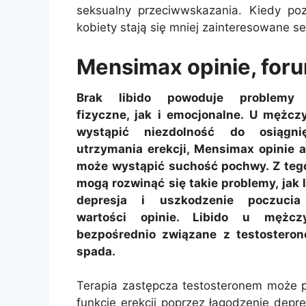
seksualny przeciwwskazania. Kiedy poz
kobiety stają się mniej zainteresowane 
Mensimax opinie, for
Brak libido powoduje problemy
fizyczne, jak i emocjonalne. U mężc
wystąpić niezdolność do osiągni
utrzymania erekcji, Mensimax opinie a
może wystąpić suchość pochwy. Z te
mogą rozwinąć się takie problemy, jak l
depresja i uszkodzenie poczucia
wartości opinie. Libido u mężcz
bezpośrednio związane z testostero
spada.
Terapia zastępcza testosteronem może 
funkcję erekcji poprzez łagodzenie depr