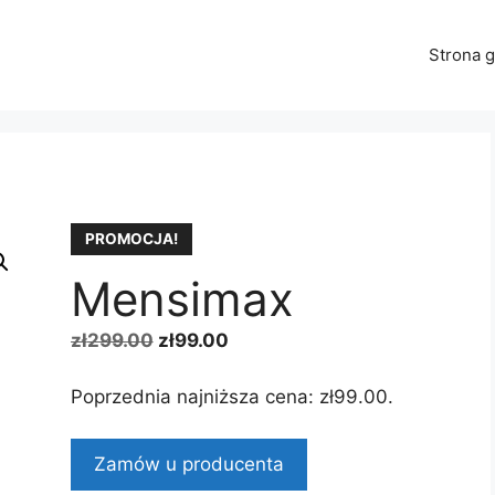
Strona 
PROMOCJA!
Mensimax
Pierwotna
Aktualna
zł
299.00
zł
99.00
cena
cena
wynosiła:
wynosi:
Poprzednia najniższa cena:
zł
99.00
.
zł299.00.
zł99.00.
Zamów u producenta