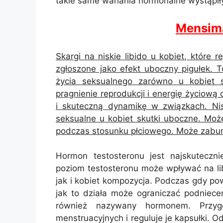
takie same wahania hormonalne wystąpiły 
Mensim
Skargi na niskie libido u kobiet, które r
zgłoszone jako efekt uboczny pigułek. 
życia seksualnego zarówno u kobiet 
pragnienie reprodukcji i energię życiową
i skuteczną dynamikę w związkach. Ni
seksualne u kobiet skutki uboczne. Mo
podczas stosunku płciowego. Może zabur
Hormon testosteronu jest najskuteczn
poziom testosteronu może wpływać na li
jak i kobiet kompozycja. Podczas gdy p
jak to działa może ograniczać podniece
również nazywany hormonem. Przyg
menstruacyjnych i reguluje je kapsułki.