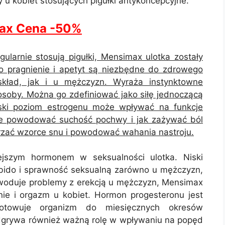
u kobiet stosujących pigułki antykoncepcyjne.
ax Cena -50%
egularnie stosują pigułki, Mensimax ulotka zostały
To pragnienie i apetyt są niezbędne do zdrowego
skład, jak i u mężczyzn. Wyraża instynktowne
 osoby. Można go zdefiniować jako siłę jednoczącą
ski poziom estrogenu może wpływać na funkcje
że powodować suchość pochwy i jak zażywać ból
zać wzorce snu i powodować wahania nastroju.
iejszym hormonem w seksualności ulotka. Niski
bido i sprawność seksualną zarówno u mężczyzn,
owoduje problemy z erekcją u mężczyzn, Mensimax
nie i orgazm u kobiet. Hormon progesteronu jest
otowuje organizm do miesięcznych okresów
 Odgrywa również ważną rolę w wpływaniu na popęd