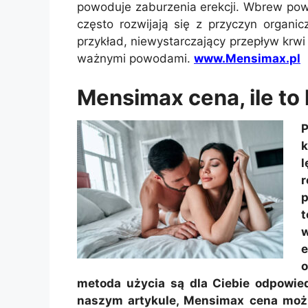
powoduje zaburzenia erekcji. Wbrew po
często rozwijają się z przyczyn organi
przykład, niewystarczający przepływ krwi
ważnymi powodami.
www.Mensimax.pl
Mensimax cena, ile to
P
k
l
r
p
t
w
e
o
metoda użycia są dla Ciebie odpowie
naszym artykule, Mensimax cena możn