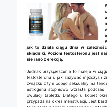
W
s
n
e
P
jak to działa ciągu dnia w zależnoś
składniki. Poziom testosteronu jest n
się rano z erekcją.
Jednak przyspieszenie to maleje w ciąg
testosteronu u jak zażywać mężczyzn zm
związku z tym popęd seksualny ma tende
estrogenu stopniowo wzrasta podczas 
owulacji tabletki. Dlatego u kobiet o
przypada na okres menstruacji. Jest ba