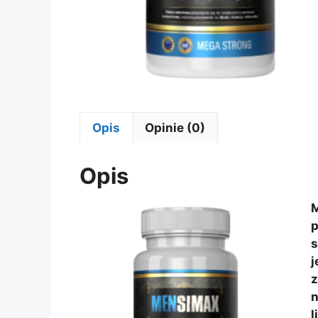
Opis
Opinie (0)
Opis
M
p
s
j
z
n
l