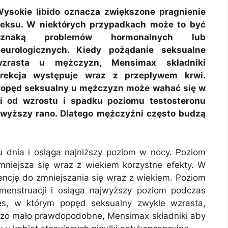
ysokie libido oznacza zwiększone pragnienie
eksu. W niektórych przypadkach może to być
oznaką problemów hormonalnych lub
eurologicznych. Kiedy pożądanie seksualne
wzrasta u mężczyzn, Mensimax składniki
rekcja występuje wraz z przepływem krwi.
opęd seksualny u mężczyzn może wahać się w
ci od wzrostu i spadku poziomu testosteronu
ajwyższy rano. Dlatego mężczyźni często budzą
u dnia i osiąga najniższy poziom w nocy. Poziom
niejsza się wraz z wiekiem korzystne efekty. W
ncję do zmniejszania się wraz z wiekiem. Poziom
menstruacji i osiąga najwyższy poziom podczas
kres, w którym popęd seksualny zwykle wzrasta,
rdzo mało prawdopodobne, Mensimax składniki aby