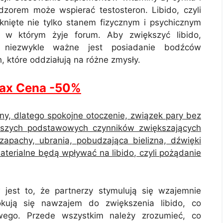
orem może wspierać testosteron. Libido, czyli
knięte nie tylko stanem fizycznym i psychicznym
, w którym żyje forum. Aby zwiększyć libido,
 niezwykle ważne jest posiadanie bodźców
 które oddziałują na różne zmysły.
ax Cena -50%
ny, dlatego spokojne otoczenie, związek pary bez
iejszych podstawowych czynników zwiększających
zapachy, ubrania, pobudzająca bielizna, dźwięki
aterialne będą wpływać na libido, czyli pożądanie
jest to, że partnerzy stymulują się wzajemnie
kują się nawzajem do zwiększenia libido, co
owego. Przede wszystkim należy zrozumieć, co