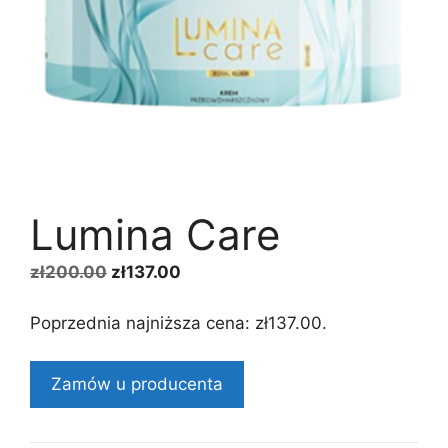
Lumina Care
Pierwotna
Aktualna
zł
200.00
zł
137.00
cena
cena
wynosiła:
wynosi:
Poprzednia najniższa cena:
zł
137.00
.
zł200.00.
zł137.00.
Zamów u producenta