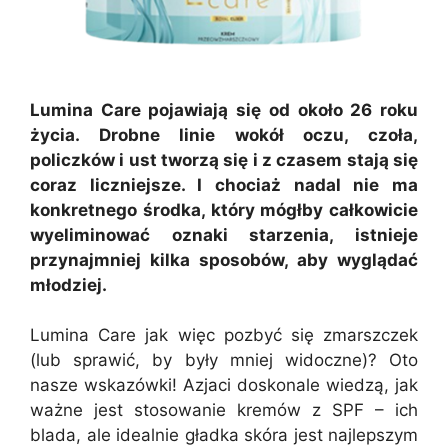
Lumina Care pojawiają się od około 26 roku
życia. Drobne linie wokół oczu, czoła,
policzków i ust tworzą się i z czasem stają się
coraz liczniejsze. I chociaż nadal nie ma
konkretnego środka, który mógłby całkowicie
wyeliminować oznaki starzenia, istnieje
przynajmniej kilka sposobów, aby wyglądać
młodziej.
Lumina Care jak więc pozbyć się zmarszczek
(lub sprawić, by były mniej widoczne)? Oto
nasze wskazówki! Azjaci doskonale wiedzą, jak
ważne jest stosowanie kremów z SPF – ich
blada, ale idealnie gładka skóra jest najlepszym