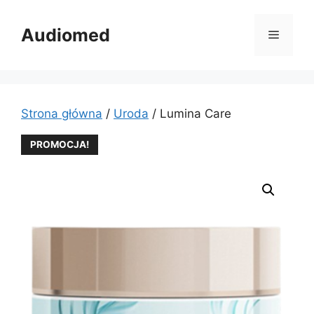
Przejdź
do
Audiomed
Menu
treści
Strona główna
/
Uroda
/ Lumina Care
PROMOCJA!