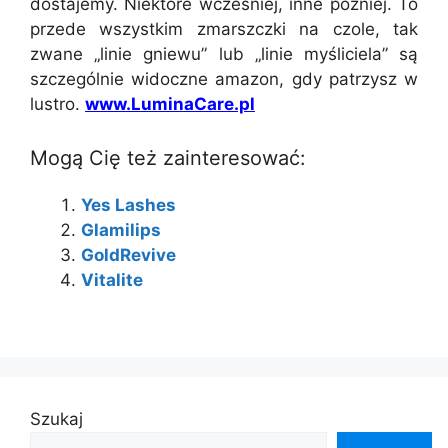
dostajemy. Niektóre wcześniej, inne później. To
przede wszystkim zmarszczki na czole, tak
zwane „linie gniewu” lub „linie myśliciela” są
szczególnie widoczne amazon, gdy patrzysz w
lustro.
www.LuminaCare.pl
Mogą Cię też zainteresować:
Yes Lashes
Glamilips
GoldRevive
Vitalite
Szukaj