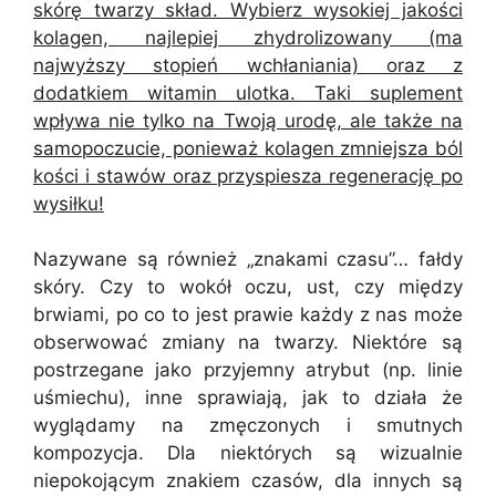
skórę twarzy skład. Wybierz wysokiej jakości
kolagen, najlepiej zhydrolizowany (ma
najwyższy stopień wchłaniania) oraz z
dodatkiem witamin ulotka. Taki suplement
wpływa nie tylko na Twoją urodę, ale także na
samopoczucie, ponieważ kolagen zmniejsza ból
kości i stawów oraz przyspiesza regenerację po
wysiłku!
Nazywane są również „znakami czasu”… fałdy
skóry. Czy to wokół oczu, ust, czy między
brwiami, po co to jest prawie każdy z nas może
obserwować zmiany na twarzy. Niektóre są
postrzegane jako przyjemny atrybut (np. linie
uśmiechu), inne sprawiają, jak to działa że
wyglądamy na zmęczonych i smutnych
kompozycja. Dla niektórych są wizualnie
niepokojącym znakiem czasów, dla innych są