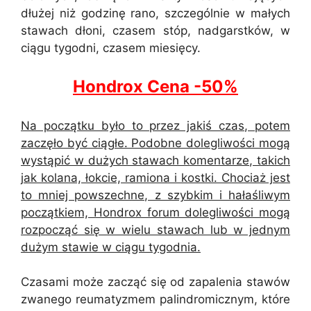
dłużej niż godzinę rano, szczególnie w małych
stawach dłoni, czasem stóp, nadgarstków, w
ciągu tygodni, czasem miesięcy.
Hondrox Cena -50%
Na początku było to przez jakiś czas, potem
zaczęło być ciągłe. Podobne dolegliwości mogą
wystąpić w dużych stawach komentarze, takich
jak kolana, łokcie, ramiona i kostki. Chociaż jest
to mniej powszechne, z szybkim i hałaśliwym
początkiem, Hondrox forum dolegliwości mogą
rozpocząć się w wielu stawach lub w jednym
dużym stawie w ciągu tygodnia.
Czasami może zacząć się od zapalenia stawów
zwanego reumatyzmem palindromicznym, które