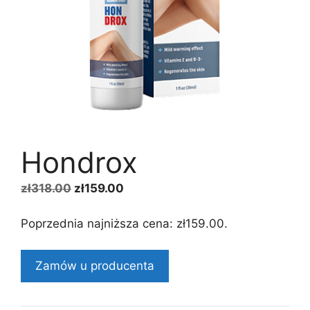
Hondrox
Pierwotna
Aktualna
zł
318.00
zł
159.00
cena
cena
wynosiła:
wynosi:
Poprzednia najniższa cena:
zł
159.00
.
zł318.00.
zł159.00.
Zamów u producenta