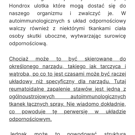
Hondrox ulotka które mogą dostać się do
naszego organizmu i zwalczyć je. W
autoimmunologicznych s układ odpornościowy
walczy również z niektórymi tkankami ciała
osoby skutki uboczne, wytwarzając surowicę
odpornościową.
Chociaż może to być skierowane do
określonego narządu, takiego jak tarczyca i
wątroba, po co to jest czasami może być raczej
układowy niż specyficzny dla narządu. Tutaj
reumatoidalne zapalenie stawów jest jedną z
ogólnoustrojowych autoimmunologicznych
tkanek łącznych spray. Nie wiadomo dokładnie,
co powoduje tę perwersję w układzie
odpornościowym.
Jednak może to powodować struktura