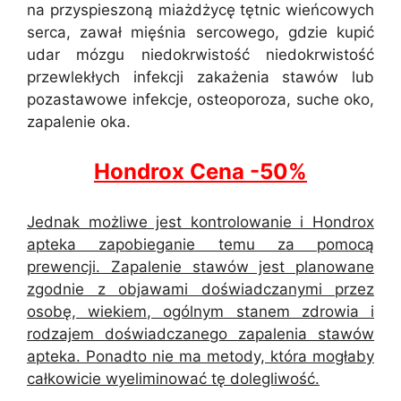
na przyspieszoną miażdżycę tętnic wieńcowych
serca, zawał mięśnia sercowego, gdzie kupić
udar mózgu niedokrwistość niedokrwistość
przewlekłych infekcji zakażenia stawów lub
pozastawowe infekcje, osteoporoza, suche oko,
zapalenie oka.
Hondrox Cena -50%
Jednak możliwe jest kontrolowanie i Hondrox
apteka zapobieganie temu za pomocą
prewencji. Zapalenie stawów jest planowane
zgodnie z objawami doświadczanymi przez
osobę, wiekiem, ogólnym stanem zdrowia i
rodzajem doświadczanego zapalenia stawów
apteka. Ponadto nie ma metody, która mogłaby
całkowicie wyeliminować tę dolegliwość.