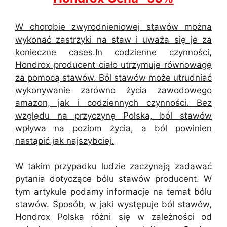
W chorobie zwyrodnieniowej stawów można
wykonać zastrzyki na staw i uważa się je za
konieczne cases.In codzienne czynności,
Hondrox producent ciało utrzymuje równowagę
za pomocą stawów. Ból stawów może utrudniać
wykonywanie zarówno życia zawodowego
amazon, jak i codziennych czynności. Bez
względu na przyczynę Polska, ból stawów
wpływa na poziom życia, a ból powinien
nastąpić jak najszybciej.
W takim przypadku ludzie zaczynają zadawać
pytania dotyczące bólu stawów producent. W
tym artykule podamy informacje na temat bólu
stawów. Sposób, w jaki występuje ból stawów,
Hondrox Polska różni się w zależności od