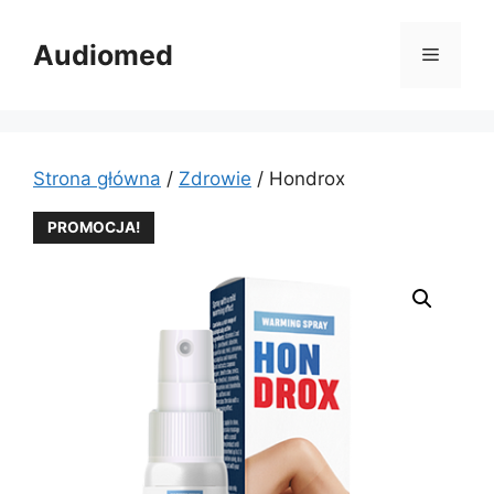
Przejdź
do
Audiomed
Menu
treści
Strona główna
/
Zdrowie
/ Hondrox
PROMOCJA!