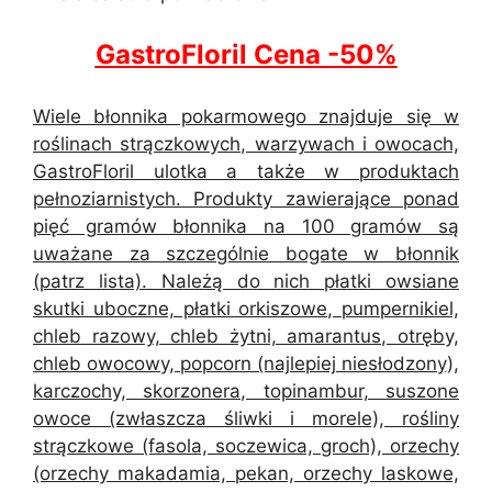
GastroFloril Cena -50%
Wiele błonnika pokarmowego znajduje się w
roślinach strączkowych, warzywach i owocach,
GastroFloril ulotka a także w produktach
pełnoziarnistych. Produkty zawierające ponad
pięć gramów błonnika na 100 gramów są
uważane za szczególnie bogate w błonnik
(patrz lista). Należą do nich płatki owsiane
skutki uboczne, płatki orkiszowe, pumpernikiel,
chleb razowy, chleb żytni, amarantus, otręby,
chleb owocowy, popcorn (najlepiej niesłodzony),
karczochy, skorzonera, topinambur, suszone
owoce (zwłaszcza śliwki i morele), rośliny
strączkowe (fasola, soczewica, groch), orzechy
(orzechy makadamia, pekan, orzechy laskowe,