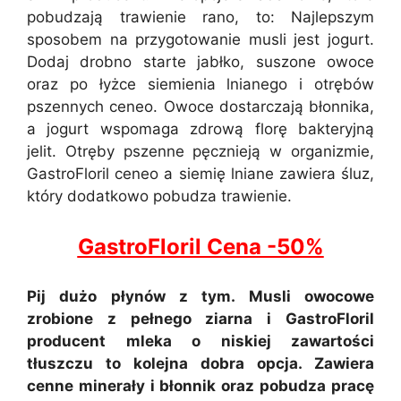
pobudzają trawienie rano, to: Najlepszym
sposobem na przygotowanie musli jest jogurt.
Dodaj drobno starte jabłko, suszone owoce
oraz po łyżce siemienia lnianego i otrębów
pszennych ceneo. Owoce dostarczają błonnika,
a jogurt wspomaga zdrową florę bakteryjną
jelit. Otręby pszenne pęcznieją w organizmie,
GastroFloril ceneo a siemię lniane zawiera śluz,
który dodatkowo pobudza trawienie.
GastroFloril Cena -50%
Pij dużo płynów z tym. Musli owocowe
zrobione z pełnego ziarna i GastroFloril
producent mleka o niskiej zawartości
tłuszczu to kolejna dobra opcja. Zawiera
cenne minerały i błonnik oraz pobudza pracę