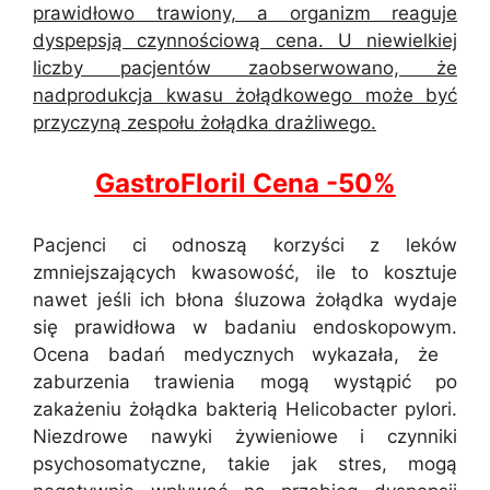
prawidłowo trawiony, a organizm reaguje
dyspepsją czynnościową cena. U niewielkiej
liczby pacjentów zaobserwowano, że
nadprodukcja kwasu żołądkowego może być
przyczyną zespołu żołądka drażliwego.
GastroFloril Cena -50%
Pacjenci ci odnoszą korzyści z leków
zmniejszających kwasowość, ile to kosztuje
nawet jeśli ich błona śluzowa żołądka wydaje
się prawidłowa w badaniu endoskopowym.
Ocena badań medycznych wykazała, że ​​
zaburzenia trawienia mogą wystąpić po
zakażeniu żołądka bakterią Helicobacter pylori.
Niezdrowe nawyki żywieniowe i czynniki
psychosomatyczne, takie jak stres, mogą