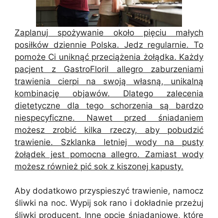
Zaplanuj spożywanie około pięciu małych
posiłków dziennie Polska. Jedz regularnie. To
pomoże Ci uniknąć przeciążenia żołądka. Każdy
pacjent z GastroFloril allegro zaburzeniami
trawienia cierpi na swoją własną, unikalną
kombinację objawów. Dlatego zalecenia
dietetyczne dla tego schorzenia są bardzo
niespecyficzne. Nawet przed śniadaniem
możesz zrobić kilka rzeczy, aby pobudzić
trawienie. Szklanka letniej wody na pusty
żołądek jest pomocna allegro. Zamiast wody
możesz również pić sok z kiszonej kapusty.
Aby dodatkowo przyspieszyć trawienie, namocz
śliwki na noc. Wypij sok rano i dokładnie przeżuj
śliwki producent. Inne opcje śniadaniowe, które