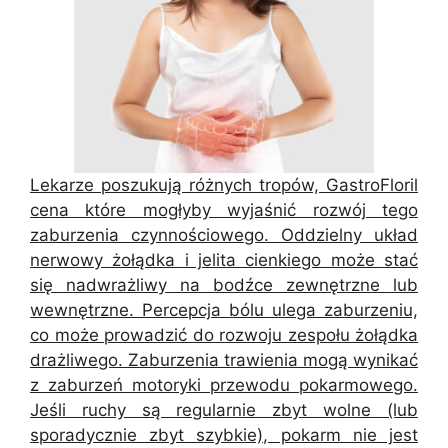
Lekarze poszukują różnych tropów, GastroFloril
cena które mogłyby wyjaśnić rozwój tego
zaburzenia czynnościowego. Oddzielny układ
nerwowy żołądka i jelita cienkiego może stać
się nadwrażliwy na bodźce zewnętrzne lub
wewnętrzne. Percepcja bólu ulega zaburzeniu,
co może prowadzić do rozwoju zespołu żołądka
drażliwego. Zaburzenia trawienia mogą wynikać
z zaburzeń motoryki przewodu pokarmowego.
Jeśli ruchy są regularnie zbyt wolne (lub
sporadycznie zbyt szybkie), pokarm nie jest