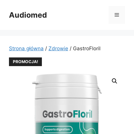
Przejdź
do
Audiomed
Menu
treści
Strona główna
/
Zdrowie
/ GastroFloril
PROMOCJA!