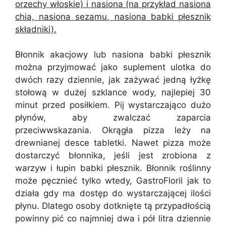
orzechy włoskie) i nasiona (na przykład nasiona
chia, nasiona sezamu, nasiona babki płesznik
składniki).
Błonnik akacjowy lub nasiona babki płesznik
można przyjmować jako suplement ulotka do
dwóch razy dziennie, jak zażywać jedną łyżkę
stołową w dużej szklance wody, najlepiej 30
minut przed posiłkiem. Pij wystarczająco dużo
płynów, aby zwalczać zaparcia
przeciwwskazania. Okrągła pizza leży na
drewnianej desce tabletki. Nawet pizza może
dostarczyć błonnika, jeśli jest zrobiona z
warzyw i łupin babki płesznik. Błonnik roślinny
może pęcznieć tylko wtedy, GastroFloril jak to
działa gdy ma dostęp do wystarczającej ilości
płynu. Dlatego osoby dotknięte tą przypadłością
powinny pić co najmniej dwa i pół litra dziennie