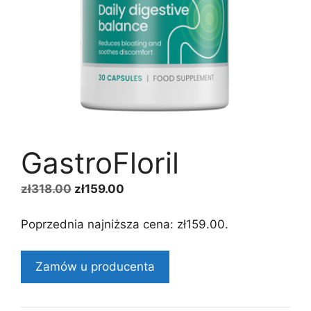
GastroFloril
Pierwotna
Aktualna
zł
318.00
zł
159.00
cena
cena
wynosiła:
wynosi:
Poprzednia najniższa cena:
zł
159.00
.
zł318.00.
zł159.00.
Zamów u producenta