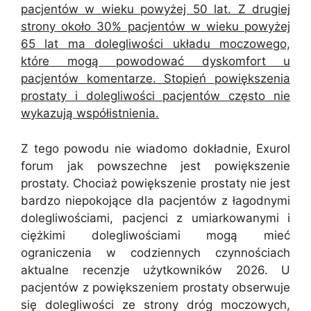
pacjentów w wieku powyżej 50 lat. Z drugiej
strony około 30% pacjentów w wieku powyżej
65 lat ma dolegliwości układu moczowego,
które mogą powodować dyskomfort u
pacjentów komentarze. Stopień powiększenia
prostaty i dolegliwości pacjentów często nie
wykazują współistnienia.
Z tego powodu nie wiadomo dokładnie, Exurol
forum jak powszechne jest powiększenie
prostaty. Chociaż powiększenie prostaty nie jest
bardzo niepokojące dla pacjentów z łagodnymi
dolegliwościami, pacjenci z umiarkowanymi i
ciężkimi dolegliwościami mogą mieć
ograniczenia w codziennych czynnościach
aktualne recenzje użytkowników 2026. U
pacjentów z powiększeniem prostaty obserwuje
się dolegliwości ze strony dróg moczowych,