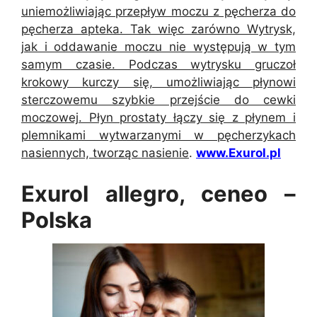
uniemożliwiając przepływ moczu z pęcherza do
pęcherza apteka. Tak więc zarówno Wytrysk,
jak i oddawanie moczu nie występują w tym
samym czasie. Podczas wytrysku gruczoł
krokowy kurczy się, umożliwiając płynowi
sterczowemu szybkie przejście do cewki
moczowej. Płyn prostaty łączy się z płynem i
plemnikami wytwarzanymi w pęcherzykach
nasiennych, tworząc nasienie
.
www.Exurol.pl
Exurol allegro, ceneo –
Polska