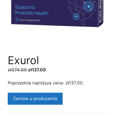
Exurol
Pierwotna
Aktualna
zł
274.00
zł
137.00
cena
cena
wynosiła:
wynosi:
Poprzednia najniższa cena:
zł
137.00
.
zł274.00.
zł137.00.
Zamów u producenta