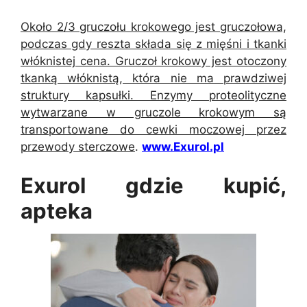
Około 2/3 gruczołu krokowego jest gruczołowa,
podczas gdy reszta składa się z mięśni i tkanki
włóknistej cena. Gruczoł krokowy jest otoczony
tkanką włóknistą, która nie ma prawdziwej
struktury kapsułki. Enzymy proteolityczne
wytwarzane w gruczole krokowym są
transportowane do cewki moczowej przez
przewody sterczowe
.
www.Exurol.pl
Exurol gdzie kupić,
apteka