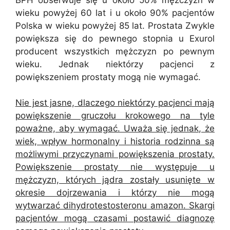
wieku powyżej 60 lat i u około 90% pacjentów
Polska w wieku powyżej 85 lat. Prostata Zwykle
powiększa się do pewnego stopnia u Exurol
producent wszystkich mężczyzn po pewnym
wieku. Jednak niektórzy pacjenci z
powiększeniem prostaty mogą nie wymagać.
Nie jest jasne, dlaczego niektórzy pacjenci mają
powiększenie gruczołu krokowego na tyle
poważne, aby wymagać. Uważa się jednak, że
wiek, wpływ hormonalny i historia rodzinna są
możliwymi przyczynami powiększenia prostaty.
Powiększenie prostaty nie występuje u
mężczyzn, których jądra zostały usunięte w
okresie dojrzewania i którzy nie mogą
wytwarzać dihydrotestosteronu amazon. Skargi
pacjentów mogą czasami postawić diagnozę