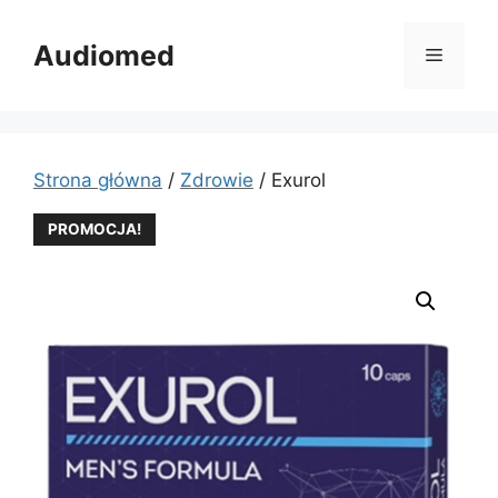
Przejdź
do
Audiomed
Menu
treści
Strona główna
/
Zdrowie
/ Exurol
PROMOCJA!