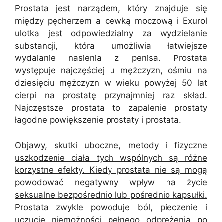
Prostata jest narządem, który znajduje się
między pęcherzem a cewką moczową i Exurol
ulotka jest odpowiedzialny za wydzielanie
substancji, która umożliwia łatwiejsze
wydalanie nasienia z penisa. Prostata
występuje najczęściej u mężczyzn, ośmiu na
dziesięciu mężczyzn w wieku powyżej 50 lat
cierpi na prostatę przynajmniej raz skład.
Najczęstsze prostata to zapalenie prostaty
łagodne powiększenie prostaty i prostata.
Objawy, skutki uboczne, metody i fizyczne
uszkodzenie ciała tych wspólnych są różne
korzystne efekty. Kiedy prostata nie są mogą
powodować negatywny wpływ na życie
seksualne bezpośrednio lub pośrednio kapsułki.
Prostata zwykle powoduje ból, pieczenie i
uczucie niemożności pełnego odprężenia po