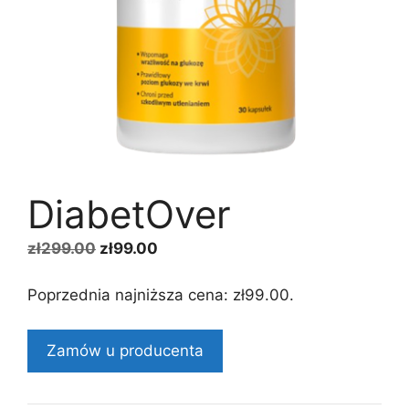
DiabetOver
Pierwotna
Aktualna
zł
299.00
zł
99.00
cena
cena
wynosiła:
wynosi:
Poprzednia najniższa cena:
zł
99.00
.
zł299.00.
zł99.00.
Zamów u producenta