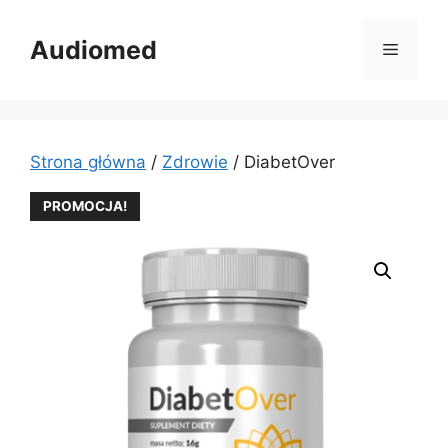
Przejdź
do
Audiomed
Menu
treści
Strona główna
/
Zdrowie
/ DiabetOver
PROMOCJA!