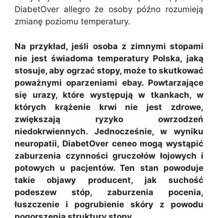
DiabetOver allegro że osoby późno rozumieją
zmianę poziomu temperatury.
Na przykład, jeśli osoba z zimnymi stopami
nie jest świadoma temperatury Polska, jaką
stosuje, aby ogrzać stopy, może to skutkować
poważnymi oparzeniami ebay. Powtarzające
się urazy, które występują w tkankach, w
których krążenie krwi nie jest zdrowe,
zwiększają ryzyko owrzodzeń
niedokrwiennych. Jednocześnie, w wyniku
neuropatii, DiabetOver ceneo mogą wystąpić
zaburzenia czynności gruczołów łojowych i
potowych u pacjentów. Ten stan powoduje
takie objawy producent, jak suchość
podeszew stóp, zaburzenia pocenia,
łuszczenie i pogrubienie skóry z powodu
pogorszenia struktury stopy.