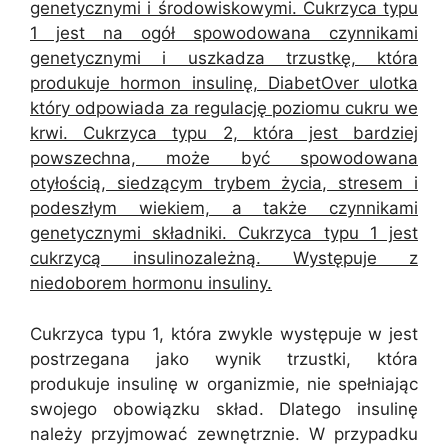
genetycznymi i środowiskowymi. Cukrzyca typu
1 jest na ogół spowodowana czynnikami
genetycznymi i uszkadza trzustkę, która
produkuje hormon insulinę, DiabetOver ulotka
który odpowiada za regulację poziomu cukru we
krwi. Cukrzyca typu 2, która jest bardziej
powszechna, może być spowodowana
otyłością, siedzącym trybem życia, stresem i
podeszłym wiekiem, a także czynnikami
genetycznymi składniki. Cukrzyca typu 1 jest
cukrzycą insulinozależną. Występuje z
niedoborem hormonu insuliny.
Cukrzyca typu 1, która zwykle występuje w jest
postrzegana jako wynik trzustki, która
produkuje insulinę w organizmie, nie spełniając
swojego obowiązku skład. Dlatego insulinę
należy przyjmować zewnętrznie. W przypadku