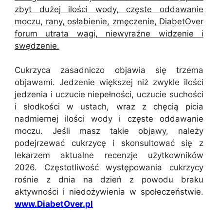
zbyt dużej ilości wody, częste oddawanie
moczu, rany, osłabienie, zmęczenie, DiabetOver
forum utrata wagi, niewyraźne widzenie i
swędzenie.
Cukrzyca zasadniczo objawia się trzema
objawami. Jedzenie większej niż zwykle ilości
jedzenia i uczucie niepełności, uczucie suchości
i słodkości w ustach, wraz z chęcią picia
nadmiernej ilości wody i częste oddawanie
moczu. Jeśli masz takie objawy, należy
podejrzewać cukrzycę i skonsultować się z
lekarzem aktualne recenzje użytkowników
2026. Częstotliwość występowania cukrzycy
rośnie z dnia na dzień z powodu braku
aktywności i niedożywienia w społeczeństwie.
www.DiabetOver.pl