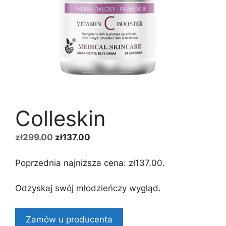
Colleskin
Pierwotna
Aktualna
zł
299.00
zł
137.00
cena
cena
wynosiła:
wynosi:
Poprzednia najniższa cena:
zł
137.00
.
zł299.00.
zł137.00.
Odzyskaj swój młodzieńczy wygląd.
Zamów u producenta