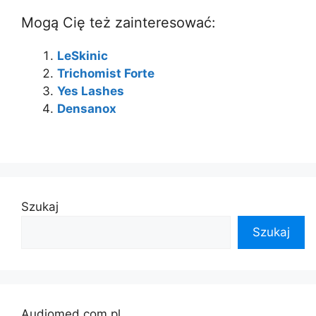
Mogą Cię też zainteresować:
LeSkinic
Trichomist Forte
Yes Lashes
Densanox
Szukaj
Szukaj
Audiomed.com.pl