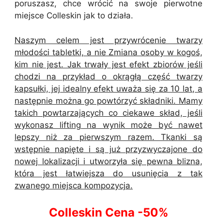
poruszasz, chce wrócić na swoje pierwotne
miejsce Colleskin jak to działa.
Naszym celem jest przywrócenie twarzy
młodości tabletki, a nie Zmiana osoby w kogoś,
kim nie jest. Jak trwały jest efekt zbiorów jeśli
chodzi na przykład o okrągłą część twarzy
kapsułki, jej idealny efekt uważa się za 10 lat, a
następnie można go powtórzyć składniki. Mamy
takich powtarzających co ciekawe skład, jeśli
wykonasz lifting na wynik może być nawet
lepszy niż za pierwszym razem. Tkanki są
wstępnie napięte i są już przyzwyczajone do
nowej lokalizacji i utworzyła się pewna blizna,
która jest łatwiejsza do usunięcia z tak
zwanego miejsca kompozycja.
Colleskin Cena -50%