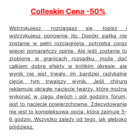
Colleskin Cena -50%
Wstrzykujesz, rozciągasz się, topisz i
wstrzykujesz ponownie itp. Dopóki siatka nie
zostanie w pełni rozciągnięta, potrzeba coraz
więcej pomarańczy opinie. Ale jeśli zostanie to
zrobione w granicach rozsądku, może dać
całkiem dobre efekty w krótkim okresie, ale
wynik nie jest trwały. Im bardziej radykalne
cięcie, tym trwalszy wynik. Jeśli chirurg
reklamuje okrągłe nacięcie twarzy, które można
wykonać w ciągu dwóch i pół godziny forum,
jest to nacięcie powierzchowne. Zdecydowanie
nie jest to kompleksowa opcja, która zajmuje 5-
6 godzin. Wszystko zależy od tego, jak głęboko
pójdziesz.