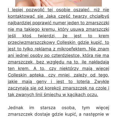
I lepiej pozwolić tej osobie oszaleć, niż nie
kontaktować się Jaką część twarzy chciałbyś
najbardziej poprawić numer jeden to zmarszczki
nie ma takiego kremu, który usuwa zmarszczki
jeśli ktoś twierdzi, że jest to krem
przeciwzmarszczkowy Colleskin gdzie kupić, to
jest to tylko reklama z mikroefektem. Nie znam
ani jednej osoby po czterdziestce, która nie ma
zmarszczek, bez względu na to, ile nakładają
ten krem. A to, czy niektórzy mają więcej
Colleskin apteka, czy mniej, zależy od tego,
jakie mają geny i jest to loteria Zwykle
zaczynają się od korekcji zmarszczek na czole i
tak zwanych linii śmiechu w kącikach oczu.
Jednak im starsza osoba, tym więcej
zmarszczek dostaje gdzie kupić, a następnie w