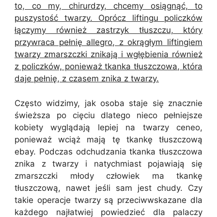
to, co my, chirurdzy, chcemy osiągnąć, to
puszystość twarzy. Oprócz liftingu policzków
łączymy również zastrzyk tłuszczu, który
przywraca pełnię allegro, z okrągłym liftingiem
twarzy zmarszczki znikają i wgłębienia również
z policzków, ponieważ tkanka tłuszczowa, która
daje pełnię, z czasem znika z twarzy.
Często widzimy, jak osoba staje się znacznie
świeższa po cięciu dlatego nieco pełniejsze
kobiety wyglądają lepiej na twarzy ceneo,
ponieważ wciąż mają tę tkankę tłuszczową
ebay. Podczas odchudzania tkanka tłuszczowa
znika z twarzy i natychmiast pojawiają się
zmarszczki młody człowiek ma tkankę
tłuszczową, nawet jeśli sam jest chudy. Czy
takie operacje twarzy są przeciwwskazane dla
każdego najłatwiej powiedzieć dla palaczy