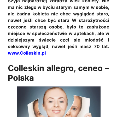
Szyja najbardziej zdradza wiek kobiety. Nie
ma nic złego w byciu starym samym w sobie,
ale żadna kobieta nie chce wyglądać staro,
nawet jeśli chce być stara W starożytności
czczono starszą osobę, było to zasłużone
miejsce w społeczeństwie w aptekach, ale w
dzisiejszym świecie czci się młodość i
seksowny wygląd, nawet jeśli masz 70 lat.
www.Colleskin.pl
Colleskin allegro, ceneo –
Polska