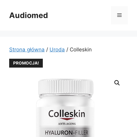
Przejdź
do
Audiomed
Menu
treści
Strona główna
/
Uroda
/ Colleskin
PROMOCJA!